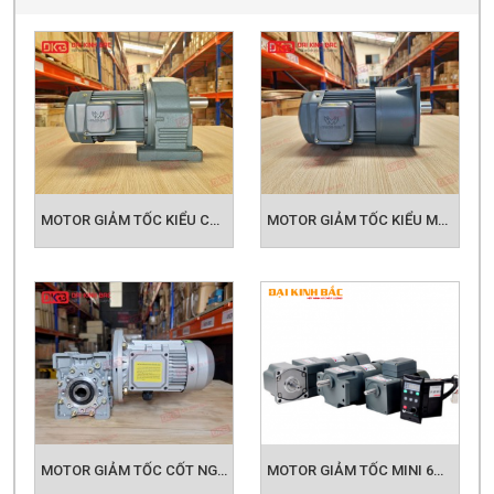
giá ưu đãi nhất.
Sản phẩm liên quan:
MOTOR GIẢM TỐC TẢI NẶNG
MOTOR
GIẢM TỐC WANSHSIN
MOTOR GIẢM
TỐC MINI
HỘP GIẢM TỐC TRỤC VÍT
BÁNH VÍT
HỘP GIẢM TỐC NMRV
KHỚP NỐI - PHỤ KIỆN
MOTOR GIẢM TỐC KIỂU CHÂN ĐẾ
MOTOR GIẢM TỐC KIỂU MẶT BÍCH
DƯỚI ĐÂY LÀ NHỮNG LOẠI MOTOR
GIẢM TỐC PHỔ BIẾN NHẤT
MOTOR GIẢM TỐC CỐT NGANG
MOTOR GIẢM TỐC MINI 6W DẾN 200W