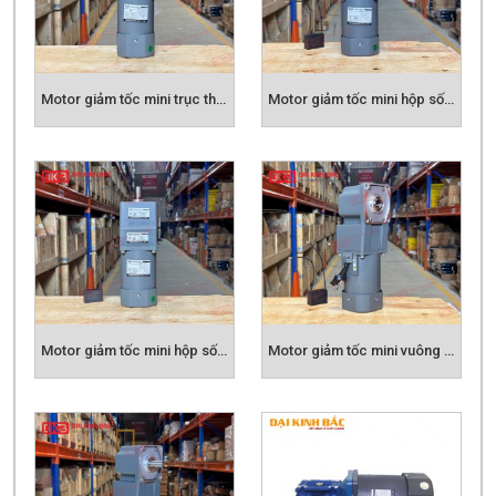
tốc là gì? Cấu tạo của nó ra sao?
Motor giảm tốc mini trục thẳng
Motor giảm tốc mini hộp số có tai
CẤU TẠO MOTOR GIẢM TỐC
- Motor giảm tốc gồm 2 phần chính Động cơ
điện và hộp giảm tốc
1. Motor điện hay còn gọi động cơ điện có
tốc độ như sau:
Motor giảm tốc mini hộp số 2 cấp
Motor giảm tốc mini vuông góc cốt âm
-
Tốc độ động cơ: 2800v/p - 3000v/p 2P (Pole)
( 2 Cực)
- Tốc độ động cơ: 1400v/p - 1500v/p 4P (Pole)
( 4 Cực)