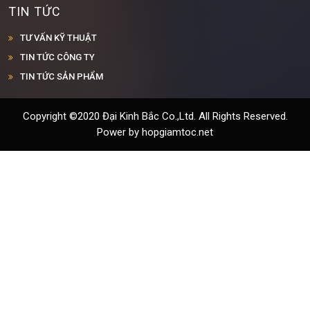
TIN TỨC
TƯ VẤN KỸ THUẬT
TIN TỨC CÔNG TY
TIN TỨC SẢN PHẨM
Copyright ©2020 Đại Kinh Bắc Co.,Ltd. All Rights Reserved.
Power by hopgiamtoc.net