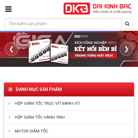
❮
❯
DANH MỤC SẢN PHẨM
HỘP GIẢM TỐC TRỤC VÍT BÁNH VÍT
HỘP GIẢM TỐC HÀNH TINH
MOTOR GIẢM TỐC