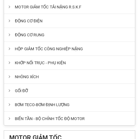
MOTOR GIẢM TỐC TẢI NẶNG R.S.K.F
ĐỘNG CƠ ĐIỆN
ĐỘNG CƠ RUNG
HỘP GIẢM TỐC CÔNG NGHIỆP NẶNG
KHỚP NỐI TRỤC - PHỤ KIỆN
NHÔNG XÍCH
GỐI ĐỠ
BƠM TECO-BƠM ĐỊNH LƯỢNG
BIẾN TẦN - BỘ CHỈNH TỐC ĐỘ MOTOR
MOTOR GIẢM TỐC