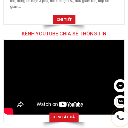
tốc, động cơ điện 3 pha, mô tơ điện DC, đầu giảm tốc, hộp số
giảm...
CHI TIẾT
KÊNH YOUTUBE CHIA SẺ THÔNG TIN
XEM TẤT CẢ