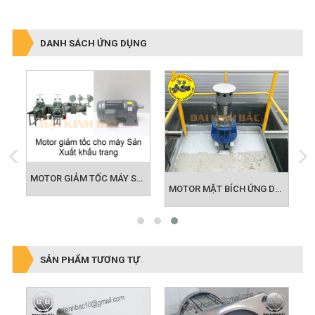
DANH SÁCH ỨNG DỤNG
MOTOR GIẢM TỐC MÁY SẢN XUẤT KHẨU TRANG
IẢM TỐC ỨNG DỤNG BĂNG TẢI
MOTOR MẶT BÍCH ỨNG DỤNG KHUẤY HÓA CHẤT
SẢN PHẨM TƯƠNG TỰ