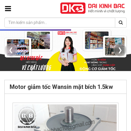
❮
❯
Motor giảm tốc Wansin mặt bích 1.5kw