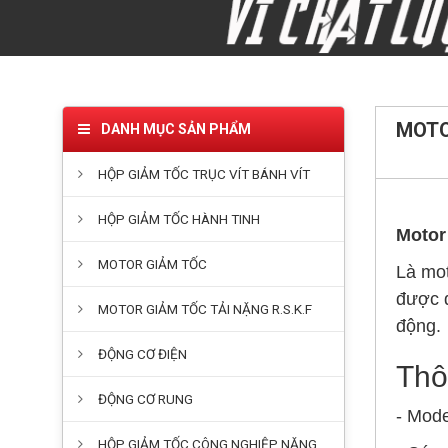
MOTO
DANH MỤC SẢN PHẨM
HỘP GIẢM TỐC TRỤC VÍT BÁNH VÍT
HỘP GIẢM TỐC HÀNH TINH
Motor 
MOTOR GIẢM TỐC
Là mot
được d
MOTOR GIẢM TỐC TẢI NẶNG R.S.K.F
động.
ĐỘNG CƠ ĐIỆN
Thô
ĐỘNG CƠ RUNG
- Mod
HỘP GIẢM TỐC CÔNG NGHIỆP NẶNG