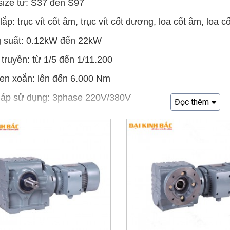
size từ: S37 đến S97
 lắp: trục vít cốt âm, trục vít cốt dương, loa cốt âm, loa
g suất: 0.12kW đến 22kW
ố truyền: từ 1/5 đến 1/11.200
en xoắn: lên đến 6.000 Nm
n áp sử dụng: 3phase 220V/380V
Đọc thêm
o chi tiết motor giảm tốc trục vít S Series: