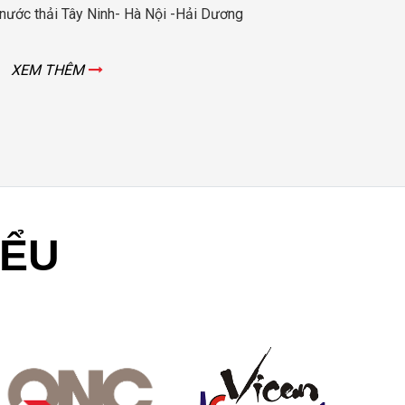
nước thải Tây Ninh- Hà Nội -Hải Dương
xuấ
XEM THÊM
X
IỂU