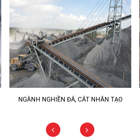
 rời motor giảm tốc tải nặng S series:
NGÀNH NGHIỀN ĐÁ, CÁT NHÂN TẠO