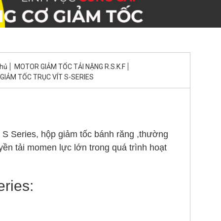
chủ
MOTOR GIẢM TỐC TẢI NẶNG R.S.K.F
GIẢM TỐC TRỤC VÍT S-SERIES
ng S Series, hộp giảm tốc bánh răng ,thường
ền tải momen lực lớn trong quá trình hoạt
ries: