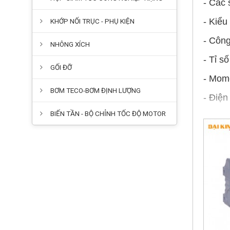
- Các 
- Kiểu
KHỚP NỐI TRỤC - PHỤ KIỆN
- Côn
NHÔNG XÍCH
- Tỉ s
GỐI ĐỠ
- Mom
BƠM TECO-BƠM ĐỊNH LƯỢNG
- Điệ
BIẾN TẦN - BỘ CHỈNH TỐC ĐỘ MOTOR
Cấu tạ