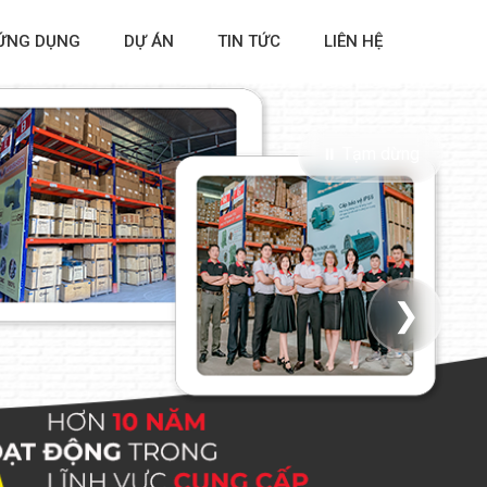
ỨNG DỤNG
DỰ ÁN
TIN TỨC
LIÊN HỆ
⏸ Tạm dừng
❯