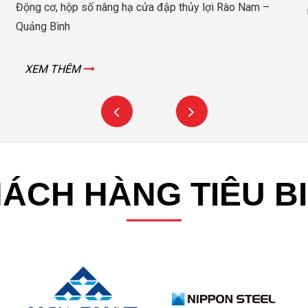
Động cơ, hộp số nâng hạ cửa đập thủy lợi Rào Nam –
Quảng Bình
XEM THÊM
ÁCH HÀNG TIÊU B
iểm của motor giảm tốc
trục vít S
Series: