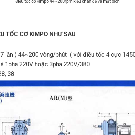
Điều tốc cơ Kimpo 44~200rpm kiểu chân đế và mặt bích
ỀU TỐC CƠ KIMPO NHƯ SAU
n 7 lần ) 44~200 vòng/phút ( với điều tốc 4 cực 145
 là 1pha 220V hoặc 3pha 220V/380
28, 38