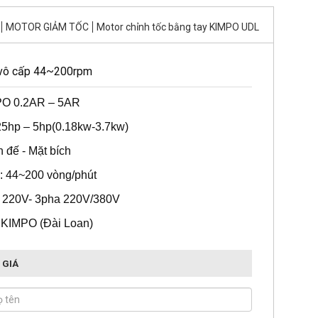
MOTOR GIẢM TỐC
Motor chỉnh tốc bằng tay KIMPO UDL
 vô cấp 44~200rpm
PO 0.2AR – 5AR
.25hp – 5hp(0.18kw-3.7kw)
n đế - Mặt bích
h: 44~200 vòng/phút
a 220V- 3pha 220V/380V
 KIMPO (Đài Loan)
 GIÁ