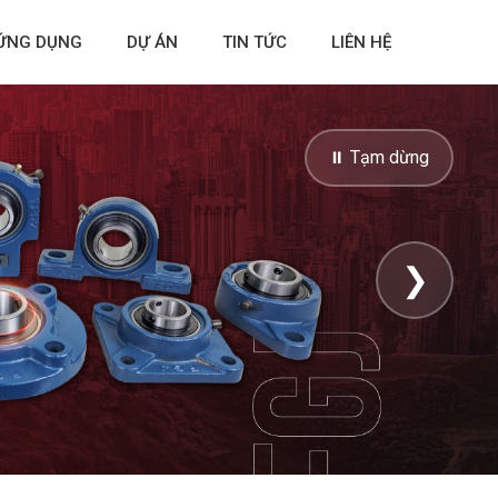
ỨNG DỤNG
DỰ ÁN
TIN TỨC
LIÊN HỆ
⏸ Tạm dừng
❯