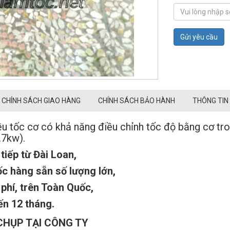
Gửi yêu cầu
CHÍNH SÁCH GIAO HÀNG
CHÍNH SÁCH BẢO HÀNH
THÔNG TIN
 tốc cơ có khả năng điều chỉnh tốc độ bằng cơ tro
.7kw).
iếp từ Đài Loan,
ốc hàng sẵn số lượng lớn,
phí, trên Toàn Quốc,
ến 12 tháng.
CHỤP TẠI CÔNG TY