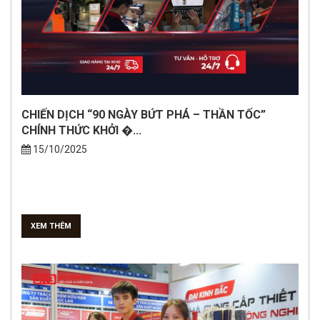
CHIẾN DỊCH “90 NGÀY BỨT PHÁ – THẦN TỐC”
CHÍNH THỨC KHỞI �...
15/10/2025
XEM THÊM