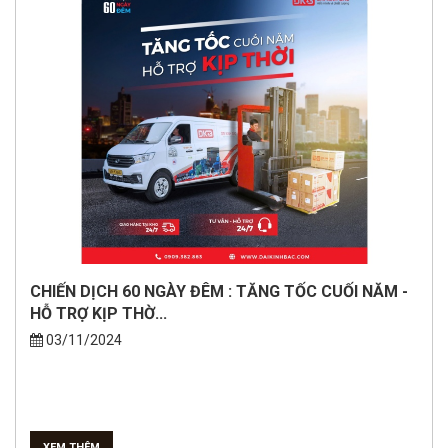
CHIẾN DỊCH 60 NGÀY ĐÊM : TĂNG TỐC CUỐI NĂM -
HỖ TRỢ KỊP THỜ...
03/11/2024
XEM THÊM