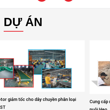
DỰ ÁN
Cung cấp motor giảm tốc cho ngành chăn nuôi Tôm và
nuôi Heo