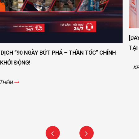
[DAY 3] KHÔNG KHÍ NGÀY 3 NGẬP TRÀN NĂNG LƯỢNG
TẠI VIMF 2025
XEM THÊM