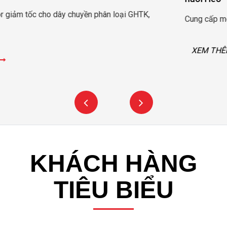
Cung cấp motor tạo bọt oxi đầm nuôi tôm Long Khánh – Trà Vinh
XEM THÊM
KHÁCH HÀNG
TIÊU BIỂU