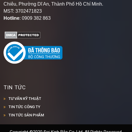
Chiêu, Phường Dĩ An, Thành Phố Hồ Chí Minh
.
MST: 3702471823
Hotline
: 0909 382 863
TIN TỨC
TƯ VẤN KỸ THUẬT
TIN TỨC CÔNG TY
TIN TỨC SẢN PHẨM
Copyright ©2020 Đại Kinh Bắc Co.,Ltd. All Rights Reserved.