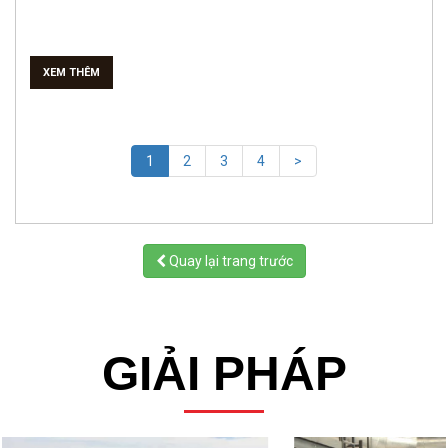
XEM THÊM
(current)
1
2
3
4
>
Quay lại trang trước
GIẢI PHÁP