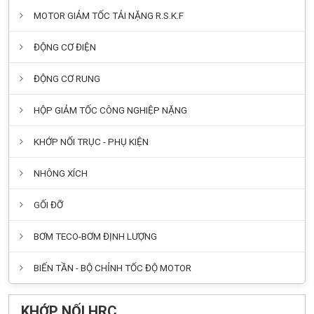
MOTOR GIẢM TỐC TẢI NẶNG R.S.K.F
ĐỘNG CƠ ĐIỆN
ĐỘNG CƠ RUNG
HỘP GIẢM TỐC CÔNG NGHIỆP NẶNG
KHỚP NỐI TRỤC - PHỤ KIỆN
NHÔNG XÍCH
GỐI ĐỠ
BƠM TECO-BƠM ĐỊNH LƯỢNG
BIẾN TẦN - BỘ CHỈNH TỐC ĐỘ MOTOR
KHỚP NỐI HRC