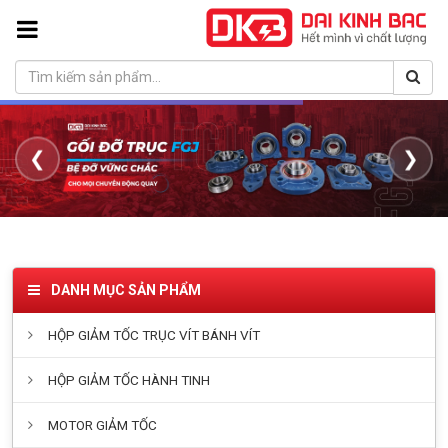
❮
❯
DANH MỤC SẢN PHẨM
HỘP GIẢM TỐC TRỤC VÍT BÁNH VÍT
HỘP GIẢM TỐC HÀNH TINH
MOTOR GIẢM TỐC