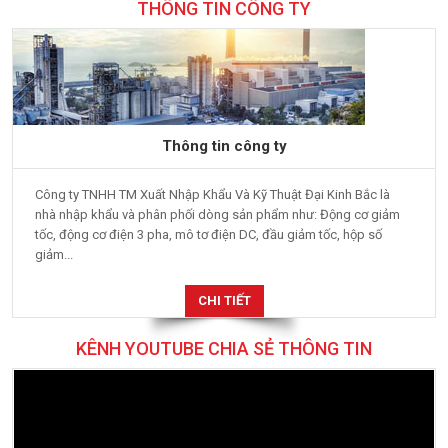
THÔNG TIN CÔNG TY
Thông tin công ty
Công ty TNHH TM Xuất Nhập Khẩu Và Kỹ Thuật Đại Kinh Bắc là
nhà nhập khẩu và phân phối dòng sản phẩm như: Động cơ giảm
tốc, động cơ điện 3 pha, mô tơ điện DC, đầu giảm tốc, hộp số
giảm...
CHI TIẾT
KÊNH YOUTUBE CHIA SẺ THÔNG TIN