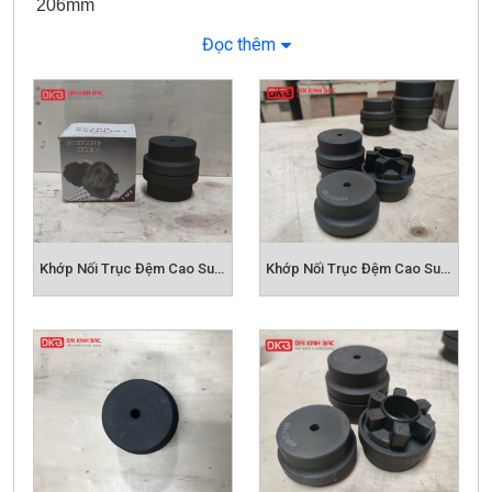
206mm
Loại khớp nối: kiểu B - trục thẳng , kiểu F và H: trục
Đọc thêm
côn
Kích thước lỗ khoan trục: kiểu B: 55-115mm; kiểu F:
35-100mm, H: 35-100mm
Khớp Nối Trục Đệm Cao Su HRC 70 - HRC Coupling
Khớp Nối Trục Đệm Cao Su HRC 90 - HRC Coupling