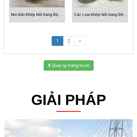
thay đổi nhiệt độ thường xuyên.
-
Có thể lắp được các lại motor trục thẳng và trục côn,
Nơi Bán Khớp Nối Gang Đệm Cao Su HRC Uy Tín
Các Loại Khớp Nối Gang Đệm Cao Su HRC Phổ Biến
bù sai lệch tâm trục tốt
- Ngăn ngừa quá tải cho máy, bảo vệ động cơ khi bị
hư hỏng đột ngột
(current)
1
2
»
Ứng dụng:
các loại bơm. máy khuấy hõa chất, máy
trộng thức ăn chăn nuôi, máy sản xuất bia, máy
nghiền,máy phát điện, thiết bị xử lý nước thải,…
Quay lại trang trước
Quý khách hàng có thể tham khảo các model/size
khớp nối JAW chi tiết dưới đây để lựa chọn cho mình
đúng loại phù hợp với ứng dụng hoặc có thể liên hệ
ngay
Hotline, Email
của chúng tôi hoặc gửi mail để
GIẢI PHÁP
được đội ngũ kỹ thuật tư vấn báo giá ưu đãi nhất.
Sản phẩm liên quan:
KHỚP NỐI BULONG FCL
KHỚP NỐI GE
KHỚP NỐI XÍCH KC
KHỚP NỐI JAW