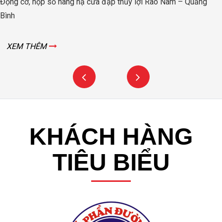
Động cơ, hộp số nâng hạ cửa đập thủy lợi Rào Nam – Quảng
Bình
XEM THÊM
KHÁCH HÀNG
TIÊU BIỂU