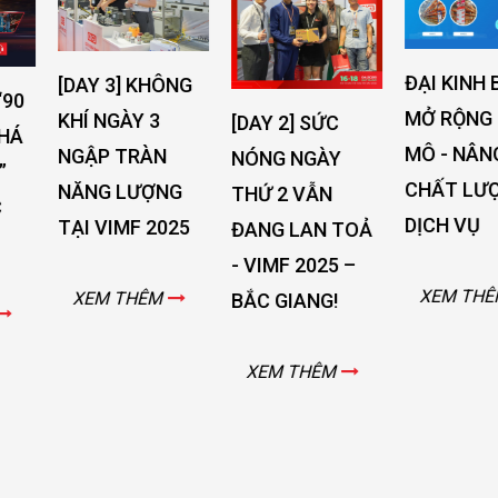
ĐẠI KINH BẮC
[DAY 3] KHÔNG
MỞ RỘNG QUY
KHÍ NGÀY 3
[DAY 2] SỨC
MÔ - NÂNG CAO
NGẬP TRÀN
NÓNG NGÀY
CHẤT LƯỢNG
NĂNG LƯỢNG
THỨ 2 VẪN
DỊCH VỤ
TẠI VIMF 2025
ĐANG LAN TOẢ
- VIMF 2025 –
XEM THÊM
XEM THÊM
BẮC GIANG!
XEM THÊM