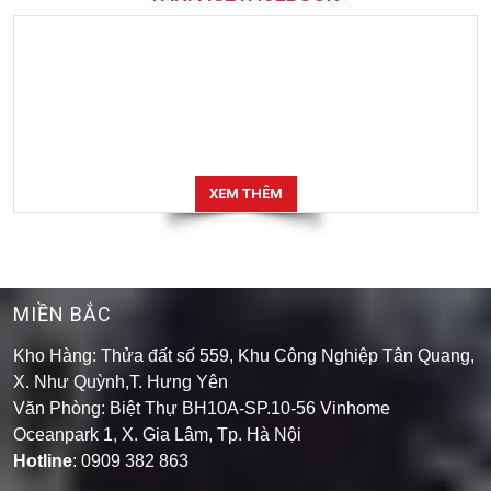
XEM THÊM
MIỀN BẮC
Kho Hàng: Thửa đất số 559, Khu Công Nghiệp Tân Quang,
X. Như Quỳnh,T. Hưng Yên
Văn Phòng: Biệt Thự BH10A-SP.10-56 Vinhome
Oceanpark 1, X. Gia Lâm, Tp. Hà Nội
Hotline
: 0909 382 863