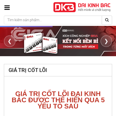
❮
❯
GIÁ TRỊ CỐT LÕI
GIÁ TRỊ CỐT LÕI ĐẠI KINH
BẮC ĐƯỢC THỂ HIỆN QUA 5
YẾU TỐ SAU