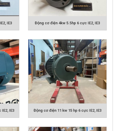
E2, IE3
Động cơ điện 4kw 5.5hp 6 cực IE2, IE3
BGM
t hơn không sợ bụi bẩn,
E2 được hiểu là tiết kiệm điện năng. Phần lớn
iệu suất IE1.
Hiệu suất IE2
sẽ giúp người sử
motor điện thông thường.
ộng hóa ưu việt giúp động cơ hoạt động tối
 IE2, IE3
Động cơ điện 11 kw 15 hp 6 cực IE2, IE3
 bền vững theo thời gian.=> Tăng tuổi thọ của