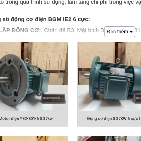
o trong quá trình sử dụng, làm tăng chi phí trong việc
 số động cơ điện BGM IE2 6 cực:
 LẮP ĐỘNG CƠ:
Chân đế B3, Mặt bích B5, Mặt bích B
Đọc thêm
Ộ ĐỘNG CƠ (số vòng/phút)
c (6P):
tốc độ 900 – 1000 vòng/ phút
 ÁP SỬ DỤNG CỦA ĐỘNG CƠ
 1 pha 220v hay còn gọi điện lưới gia đình
 áp 3 pha 220v
 áp 3 pha 380v
 SUẤT:
0.09KW - 315KW
Motor điện YE2-801-6 0.37kw
Động cơ điện 0.37KW 6 cực IE
LIỆU :
vỏ nhôm, vỏ gang