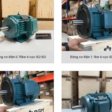
g cơ điện 0.75kw 6 cực IE2 IE3
Động cơ điện 1.1kw 6 cực IE