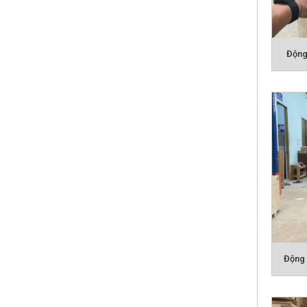
Động
ƯU Đ
- Hệ s
- Độn
trên t
dụng t
- Dây
Động 
ưu, độ
- Hệ 