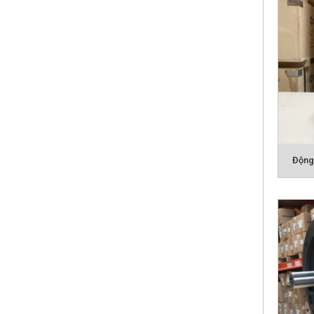
motor,
- Động
nhất l
- Kết
sơn 3 
Động 