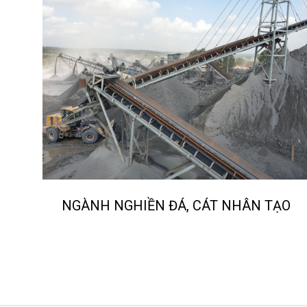
ỨNG 
Các ứn
loại m
máy ép
máy tr
treo c
Bạn th
phẩm 
Các s
NGÀNH NGHIỀN ĐÁ, CÁT NHÂN TẠO
XEM