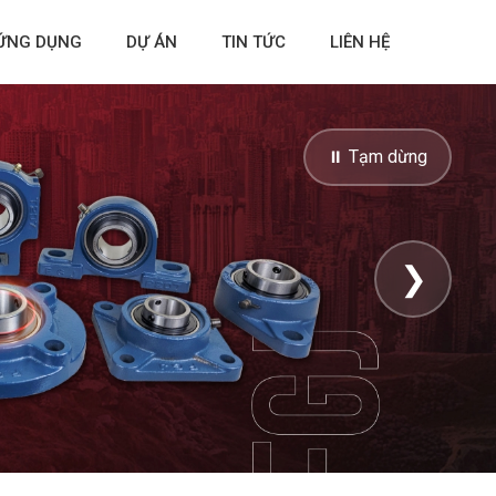
ỨNG DỤNG
DỰ ÁN
TIN TỨC
LIÊN HỆ
⏸ Tạm dừng
❯