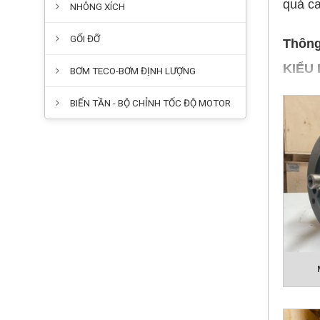
quả ca
NHÔNG XÍCH
GỐI ĐỠ
Thông
KIỂU
BƠM TECO-BƠM ĐỊNH LƯỢNG
TỐC Đ
BIẾN TẦN - BỘ CHỈNH TỐC ĐỘ MOTOR
- 6 Cự
ĐIỆN
- Điện
- Điện
- Điện
CÔNG
CHẤT 