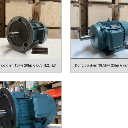
 vận hành êm ái => Giảm chi phí bảo hành, sửa chữa,...
 cơ điện BGM áp dụng tiêu chuẩn chống nước, chống b
à trong các môi trường khắc nghiệt, môi trường ngoài tr
 cấu vỏ được làm bằng hợp kim nhôm hoặc thép chất l
lớp chất lượng cao, sơn trên công nghệ Châu Âu.
cơ điện 15kw 20hp 6 cực IE2, IE3
Động cơ điện 18.5kw 25hp 6 cực