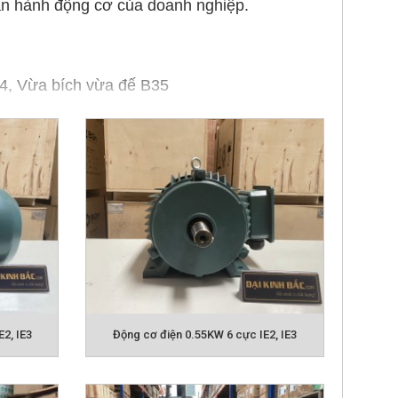
 vận hành động cơ của doanh nghiệp.
14, Vừa bích vừa đế B35
2, IE3
Động cơ điện 0.55KW 6 cực IE2, IE3