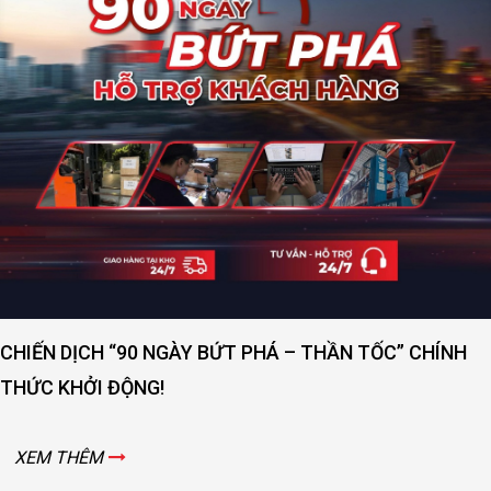
CHIẾN DỊCH “90 NGÀY BỨT PHÁ – THẦN TỐC” CHÍNH
THỨC KHỞI ĐỘNG!
XEM THÊM