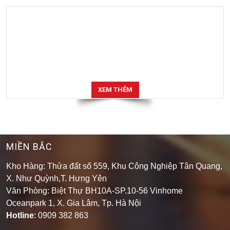
XEM THÊM
MIỀN BẮC
Kho Hàng: Thửa đất số 559, Khu Công Nghiệp Tân Quang,
X. Như Quỳnh,T. Hưng Yên
Văn Phòng: Biệt Thự BH10A-SP.10-56 Vinhome
Oceanpark 1, X. Gia Lâm, Tp. Hà Nội
Hotline
: 0909 382 863