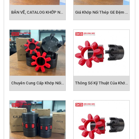
BẢN VẼ, CATALOG KHỚP NỐI THÉP GE
Giá Khớp Nối Thép GE Đệm Cao Su Giảm Chấn
Chuyên Cung Cấp Khớp Nối Thép GE
Thông Số Kỹ Thuật Của Khớp Nối Thép GE