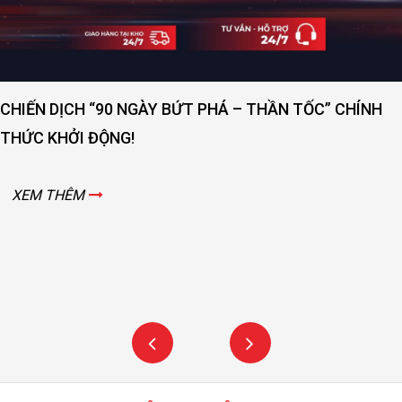
[DAY 3] KHÔNG 
TẠI VIMF 2025
ÀY BỨT PHÁ – THẦN TỐC” CHÍNH
XEM THÊM