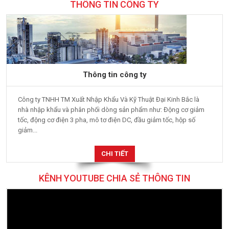
THÔNG TIN CÔNG TY
Thông tin công ty
Công ty TNHH TM Xuất Nhập Khẩu Và Kỹ Thuật Đại Kinh Bắc là
nhà nhập khẩu và phân phối dòng sản phẩm như: Động cơ giảm
tốc, động cơ điện 3 pha, mô tơ điện DC, đầu giảm tốc, hộp số
giảm...
CHI TIẾT
KÊNH YOUTUBE CHIA SẺ THÔNG TIN