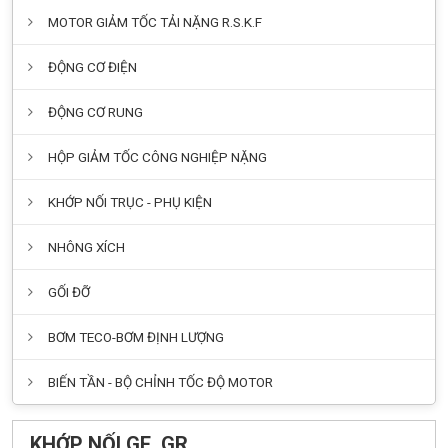
MOTOR GIẢM TỐC TẢI NẶNG R.S.K.F
ĐỘNG CƠ ĐIỆN
ĐỘNG CƠ RUNG
HỘP GIẢM TỐC CÔNG NGHIỆP NẶNG
KHỚP NỐI TRỤC - PHỤ KIỆN
NHÔNG XÍCH
GỐI ĐỠ
BƠM TECO-BƠM ĐỊNH LƯỢNG
BIẾN TẦN - BỘ CHỈNH TỐC ĐỘ MOTOR
KHỚP NỐI GE, GR