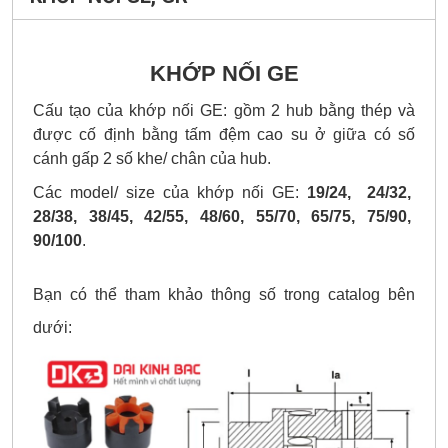
KHỚP NỐI GE
Cấu tạo của khớp nối GE: gồm 2 hub bằng thép và
được cố định bằng tấm đệm cao su ở giữa có số
cánh gấp 2 số khe/ chân của hub.
Các model/ size của khớp nối GE:
19/24, 24/32,
28/38, 38/45, 42/55, 48/60, 55/70, 65/75, 75/90,
90/100
.
Bạn có thể tham khảo thông số trong catalog bên
dưới: