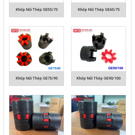
chuyển động cơ đến trục máy công tác. Bên cạnh đó,
Khớp Nối Thép GE55/70
Khớp Nối Thép GE65/75
khớp nối còn có tác dụng đóng mở các cơ cấu, ngăn
ngừa quá tải hay bù lệch sai tâm giữa các trục. Có rất
nhiều loại khớp nối, mỗi khớp nối được dùng trong
một công đoạn hay đảm nhiệm một nhiệm vụ khác
nhau tùy theo nhu cầu của doanh nghiệp. Và các loại
khớp nối này chủ yếu được ứng dụng trong các lĩnh
vực như: Máy khuấy, quạt công nghiệp, băng chuyền
băng tải, các loại bơm rời., máy xi mạ, ...
Quý khách hàng có thể tham khảo các model/size
Khớp Nối Thép GE75/90
Khớp Nối Thép GE90/100
khớp nối GE chi tiết dưới đây để lựa chọn cho mình
đúng loại phù hợp với ứng dụng hoặc có thể liên hệ
ngay
Hotline, Email
của chúng tôi hoặc gửi mail để
được đội ngũ kỹ thuật tư vấn báo giá ưu đãi nhất
Sản phẩm liên quan:
KHỚP NỐI BULONG FCL
KHỚP NỐI NM - MH
KHỚP NỐI XÍCH KC
KHỚP NỐI DFA-DFS