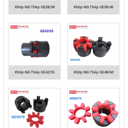
Khớp Nối Thép GE28/38
Khớp Nối Thép GE38/45
Catalog khớp nối GE
Ưu điểm của khớp nối GE:
- Dễ dàng tháo rời: Khớp nối đơn giản trong cấu trúc
và dễ dàng để lắp ráp và tháo rời.
- Hấp thụ sốc đệm: Khớp nối có đặc điểm của đệm và
giảm xóc có khả năng bù đắp trục bù.
- Chống ăn mòn trong môi trường ẩm ướt
Khớp Nối Thép GE42/55
Khớp Nối Thép GE48/60
- Ma sát thấp khi quay với tốc độ cao
- Chịu mài mòn khi va chạm
- Ngăn ngừa quá tải
- Giảm tải trọng động
- Bù sai lệch tâm giữa các trục
Khớp nối là một thiết bị cơ khí trung gian được dùng
để kết nối các trục với nhau, làm nhiệm vụ truyền