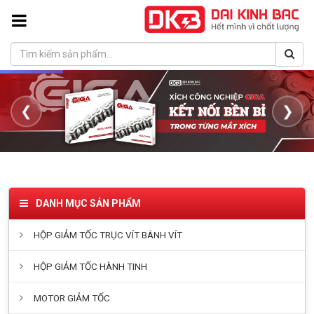
❮
❯
DANH MỤC SẢN PHẨM
HỘP GIẢM TỐC TRỤC VÍT BÁNH VÍT
HỘP GIẢM TỐC HÀNH TINH
MOTOR GIẢM TỐC