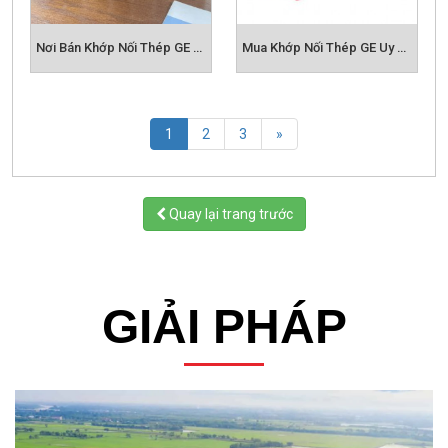
Nơi Bán Khớp Nối Thép GE Chất Lượng
Mua Khớp Nối Thép GE Uy Tín Ở Đâu?
(current)
1
2
3
»
Quay lại trang trước
GIẢI PHÁP