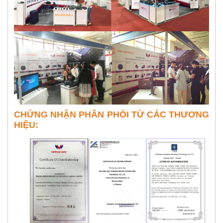
CHỨNG NHẬN PHÂN PHỐI TỪ CÁC THƯƠNG
HIỆU: