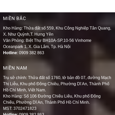
MIỀN BẮC
Kho Hàng: Thửa đất số 559, Khu Công Nghiệp Tân Quang,
X. Như Quỳnh,T. Hưng Yên
Văn Phòng: Biệt Thự BH10A-SP.10-56 Vinhome
Oceanpark 1, X. Gia Lâm, Tp. Hà Nội
Hotline
: 0909 382 863
MIỀN NAM
Trụ sở chính: Thửa đất số 1760, tờ bản đồ 07, đường Mạch
Thị Liễu, Khu phố Đông Chiêu, Phường Dĩ An, Thành Phố
Hồ Chí Minh, Việt Nam.
Kho Hàng: Số 106 Đường Chiêu Liêu, Khu phố Đông
Chiêu, Phường Dĩ An, Thành Phố Hồ Chí Minh
.
MST: 3702471823
Hotline
: 0909 382 863