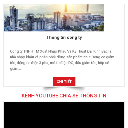
Thông tin công ty
Công ty TNHH TM Xuất Nhập Khẩu Và Kỹ Thuật Đại Kinh Bắc là
nhà nhập khẩu và phân phối dòng sản phẩm như: Động cơ giảm
tốc, động cơ điện 3 pha, mô tơ điện DC, đầu giảm tốc, hộp số
giảm...
CHI TIẾT
KÊNH YOUTUBE CHIA SẺ THÔNG TIN