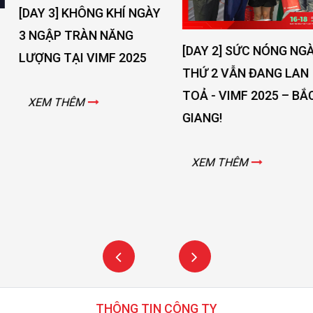
[DAY 3] KHÔNG KHÍ NGÀY
3 NGẬP TRÀN NĂNG
[DAY 2] SỨC NÓNG NGÀY
LƯỢNG TẠI VIMF 2025
THỨ 2 VẪN ĐANG LAN
TOẢ - VIMF 2025 – BẮC
XEM THÊM
GIANG!
XEM THÊM
THÔNG TIN CÔNG TY