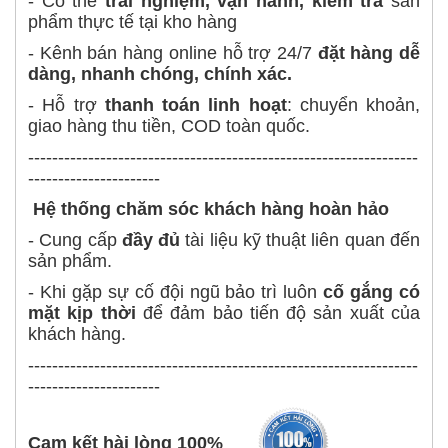
- Có thể
trải nghiệm, vận hành, kiểm tra
sản
phẩm thực tế tại kho hàng
- Kênh bán hàng online hỗ trợ 24/7
đặt hàng dễ
dàng, nhanh chóng, chính xác.
- Hỗ trợ
thanh toán linh hoạt
: chuyển khoản,
giao hàng thu tiền, COD toàn quốc.
-----------------------------------------------------------------
----------------------
Hệ thống chăm sóc khách hàng hoàn hảo
- Cung cấp
đầy đủ
tài liệu kỹ thuật liên quan đến
sản phẩm.
- Khi gặp sự cố đội ngũ bảo trì luôn
cố gắng có
mặt kịp thời
để đảm bảo tiến độ sản xuất của
khách hàng.
-----------------------------------------------------------------
----------------------
Cam kết hài lòng 100%