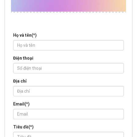
Họ và tên(
*
)
Điện thoại
Địa chỉ
Email(
*
)
Tiêu đề(
*
)