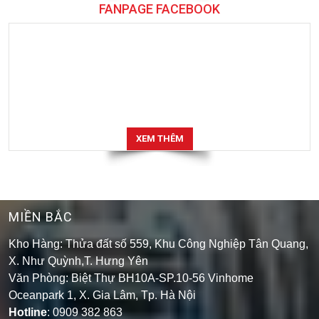
XEM THÊM
MIỀN BẮC
Kho Hàng: Thửa đất số 559, Khu Công Nghiệp Tân Quang,
X. Như Quỳnh,T. Hưng Yên
Văn Phòng: Biệt Thự BH10A-SP.10-56 Vinhome
Oceanpark 1, X. Gia Lâm, Tp. Hà Nội
Hotline
: 0909 382 863