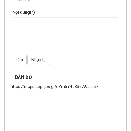
Nội dung(
*
)
Gửi
Nhập lại
BẢN ĐỒ
https://maps.app.goo.gl/eYm5Y4q836W9are67