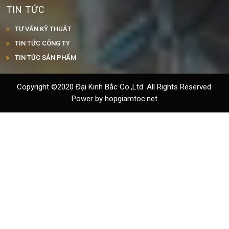
TƯ VẤN KỸ THUẬT
TIN TỨC CÔNG TY
TIN TỨC SẢN PHẨM
Copyright ©2020 Đại Kinh Bắc Co.,Ltd. All Rights Reserved.
Power by hopgiamtoc.net