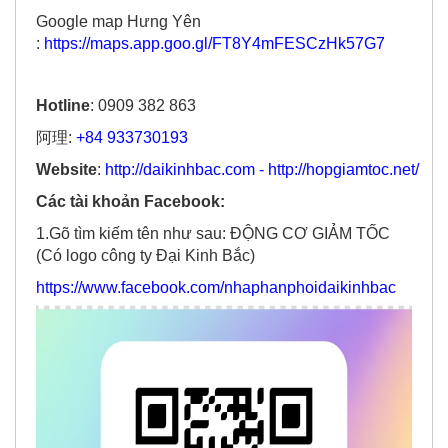
:
https://maps.app.goo.gl/FT8Y4mFESCzHk57G7
Hotline
: 0909 382 863
阿理:
+84 933730193
Website
:
http://daikinhbac.com
-
http://hopgiamtoc.net/
Các tài khoản Facebook:
1.Gõ tìm kiếm tên như sau: ĐỘNG CƠ GIẢM TỐC
(Có logo công ty Đại Kinh Bắc)
https://www.facebook.com/nhaphanphoidaikinhbac