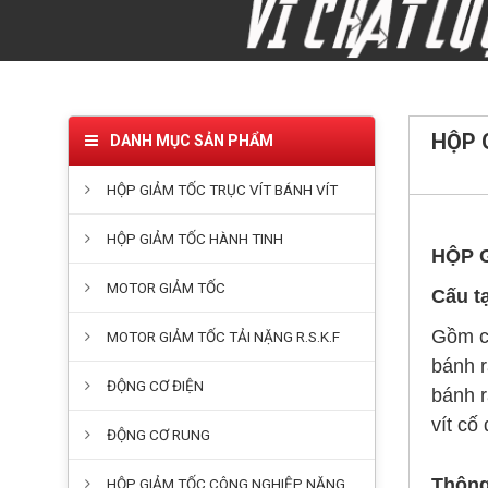
HỘP 
DANH MỤC SẢN PHẨM
HỘP GIẢM TỐC TRỤC VÍT BÁNH VÍT
HỘP GIẢM TỐC HÀNH TINH
HỘP 
MOTOR GIẢM TỐC
Cấu t
Gồm có
MOTOR GIẢM TỐC TẢI NẶNG R.S.K.F
bánh r
ĐỘNG CƠ ĐIỆN
bánh r
vít cố
ĐỘNG CƠ RUNG
Thông
HỘP GIẢM TỐC CÔNG NGHIỆP NẶNG