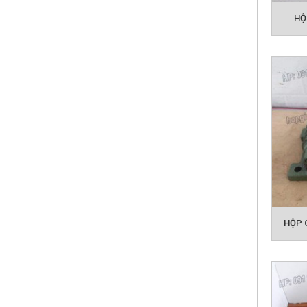
HỘ
Quý kh
với ứn
vấn bá
HỘP 
Các s
HỘP
VÍT 