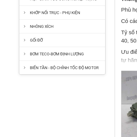
Phù hợ
KHỚP NỐI TRỤC - PHỤ KIỆN
Có các
NHÔNG XÍCH
Tỷ số 
GỐI ĐỠ
40, 50
Ưu điể
BƠM TECO-BƠM ĐỊNH LƯỢNG
tự hãm
BIẾN TẦN - BỘ CHỈNH TỐC ĐỘ MOTOR