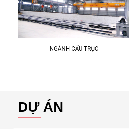
NGÀNH CẨU TRỤC
DỰ ÁN