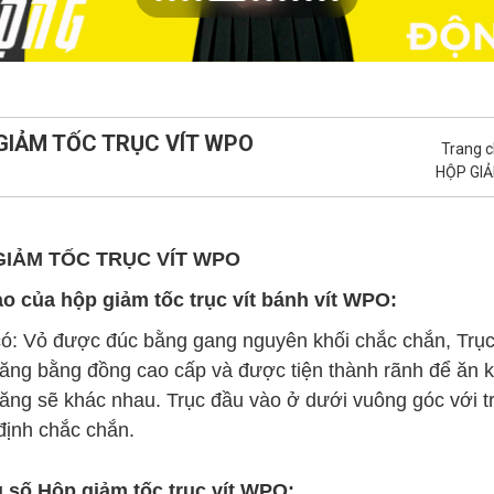
GIẢM TỐC TRỤC VÍT WPO
Trang 
HỘP GI
GIẢM TỐC TRỤC VÍT WPO
ạo của hộp giảm tốc trục vít bánh vít WPO:
: Vỏ được đúc bằng gang nguyên khối chắc chắn, Trục 
ăng bằng đồng cao cấp và được tiện thành rãnh để ăn kh
ăng sẽ khác nhau. Trục đầu vào ở dưới vuông góc với trụ
 định chắc chắn.
 số Hộp giảm tốc trục vít WPO: