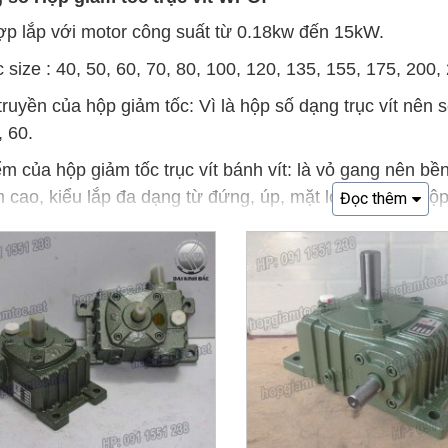
p lắp với motor công suất từ 0.18kw đến 15kW.
 size : 40, 50, 60, 70, 80, 100, 120, 135, 155, 175, 200,
truyền của hộp giảm tốc: Vì là hộp số dạng trục vít nên sẽ 
, 60.
m của hộp giảm tốc trục vít bánh vít: là vỏ gang nên bề
 cao, kiểu lắp đa dạng từ đứng, úp, mặt loa, ghép 2 hộp s
Đọc thêm