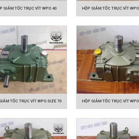
P GIẢM TỐC TRỤC VÍT WPO 40
HỘP GIẢM TỐC TRỤC VÍT WPO 
CATALOG HỘP SỐ GIẢM T
ách hàng có thể tham khảo các loại hộp giảm tốc dưới 
Hotline
g dụng hoặc có thể liên hệ ngay
của chúng tôi
o giá ưu đãi nhất
GIẢM TỐC TRỤC VÍT WPO SIZE 70
HỘP GIẢM TỐC TRỤC VÍT WPO 
ản phẩm có thể bạn quan tâm:
 GIẢM TỐC TRỤC VÍT ĐÀI LOAN
HỘP GIẢM TỐC 
WPA
HỘP GIẢM TỐC TRỤC VÍT WPX
HỘP GI
TỐC TRỤC VÍT WPDA
HỘP 