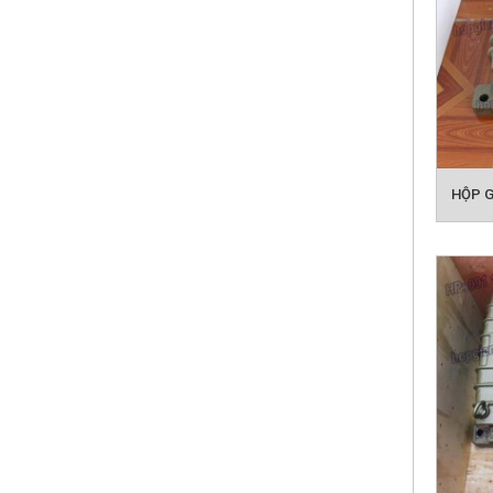
HỘP G