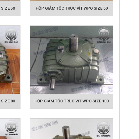
SIZE 50
HỘP GIẢM TỐC TRỤC VÍT WPO SIZE 60
ỐC WPO
đây để lựa chọn cho mình đúng loại phù hợp
mail
 hoặc gửi
để được đội ngũ kỹ thuật tư
SIZE 80
HỘP GIẢM TỐC TRỤC VÍT WPO SIZE 100
TRỤC VÍT WPS
HỘP GIẢM TỐC TRỤC
ẢM TỐC TRỤC VÍT WPDS
HỘP GIẢM
GIẢM TỐC NMRV