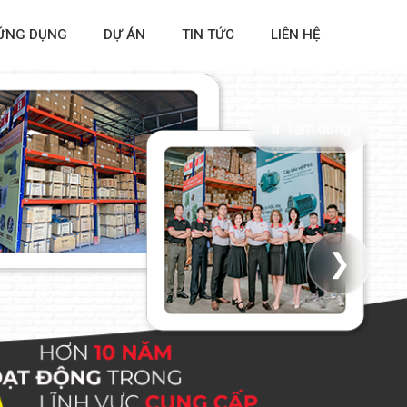
ỨNG DỤNG
DỰ ÁN
TIN TỨC
LIÊN HỆ
⏸ Tạm dừng
❯