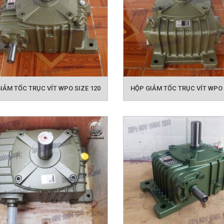
IẢM TỐC TRỤC VÍT WPO SIZE 120
HỘP GIẢM TỐC TRỤC VÍT WPO 