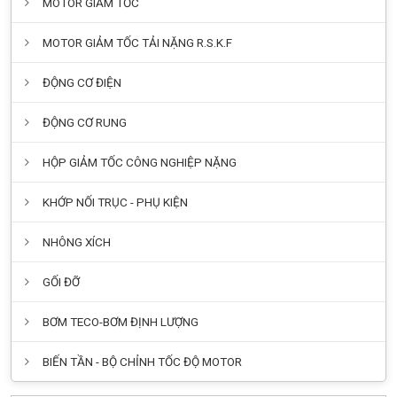
MOTOR GIẢM TỐC
MOTOR GIẢM TỐC TẢI NẶNG R.S.K.F
ĐỘNG CƠ ĐIỆN
ĐỘNG CƠ RUNG
HỘP GIẢM TỐC CÔNG NGHIỆP NẶNG
KHỚP NỐI TRỤC - PHỤ KIỆN
NHÔNG XÍCH
GỐI ĐỠ
BƠM TECO-BƠM ĐỊNH LƯỢNG
BIẾN TẦN - BỘ CHỈNH TỐC ĐỘ MOTOR