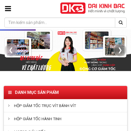
❮
❯
DANH MỤC SẢN PHẨM
HỘP GIẢM TỐC TRỤC VÍT BÁNH VÍT
HỘP GIẢM TỐC HÀNH TINH