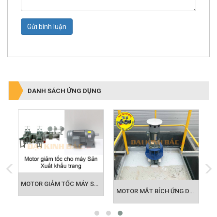
Gửi bình luận
DANH SÁCH ỨNG DỤNG
MOTOR GIẢM TỐC MÁY SẢN XUẤT KHẨU TRANG
IẢM TỐC ỨNG DỤNG BĂNG TẢI
MOTOR MẶT BÍCH ỨNG DỤNG KHUẤY HÓA CHẤT