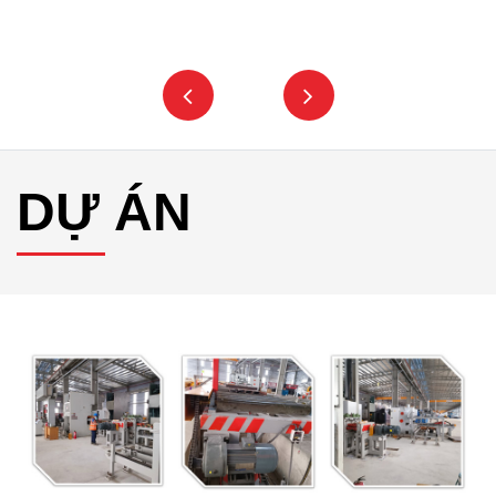
DỰ ÁN