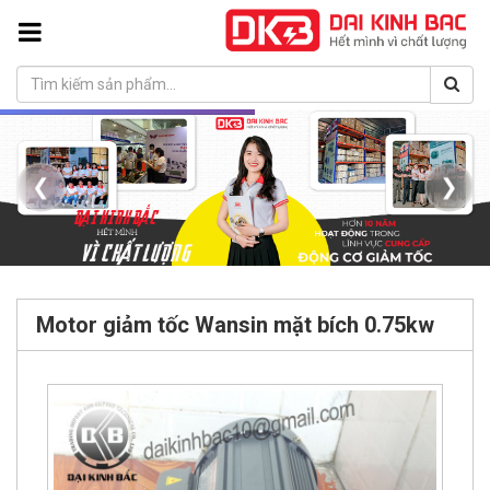
❮
❯
Motor giảm tốc Wansin mặt bích 0.75kw