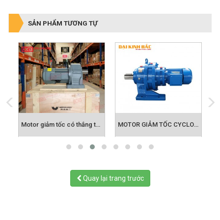
SẢN PHẨM TƯƠNG TỰ
 TỐC MINI 6W DẾN 200W
Motor giảm tốc có thắng từ, phanh từ
MOTOR GIẢM TỐC CYCLO KIỂU CHÂN ĐẾ
Quay lại trang trước