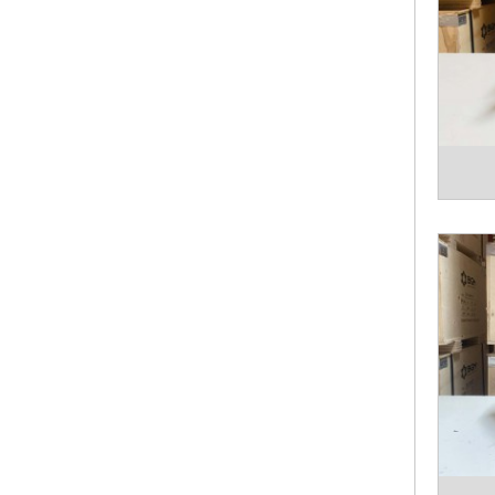
ƯU Đ
- Hệ s
- Độn
trên t
dụng t