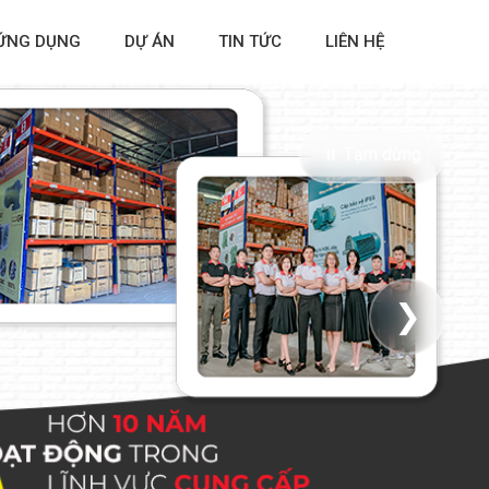
ỨNG DỤNG
DỰ ÁN
TIN TỨC
LIÊN HỆ
⏸ Tạm dừng
❯