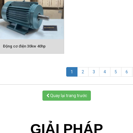
ượng với nhiều tín năng ưu điểm vượt trội.
ực sự là người mua hàng thông minh, hãy đến với chún
Động cơ điện 30kw 40hp
nhé!
n phẩm liên quan:
 THÊM ĐỘNG CƠ ĐIỆN 2 CỰC
XEM THÊM ỘNG C
(current)
1
2
3
4
5
6
ĐIỆN 6 CỰC
XEM THÊM ĐỘNG 
Quay lại trang trước
GIẢI PHÁP