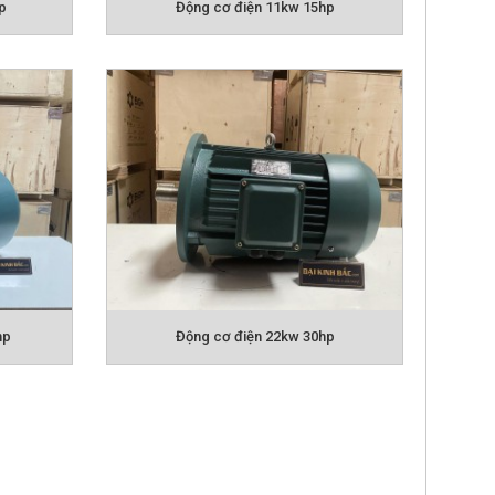
ộng hóa ưu việt giúp động cơ hoạt động tối
 bền vững theo thời gian.=> Tăng tuổi thọ của
i IP55 giúp động cơ hoạt đồng bền bỉ hơn,
ời hoặc môi trường có hóa chất.
ượng cao tiêu chuẩn Châu Âu, bên ngoài phủ
hp
Động cơ điện 22kw 30hp
t thông gió, quạt hút, sx máy bơm nước, Các
 trộn nguyên liệu, máy nghiền đá, nghiền gỗ,
 để làm giò chả, máy tuốt lúa, máy xay gạo ,
y khoan tường để tạo ra các lỗ đóng đinh rồi
tín hàng đầu chuyên cung cấp các sản phẩm