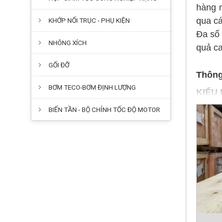
NHÔNG XÍCH
quả ca
GỐI ĐỠ
Thông
BƠM TECO-BƠM ĐỊNH LƯỢNG
KIỂU
BIẾN TẦN - BỘ CHỈNH TỐC ĐỘ MOTOR
TỐC Đ
Động c
- 2 Cự
- 4 C
- 6 Cự
- 8 Cự
ĐIỆN
- Điện
- Điện