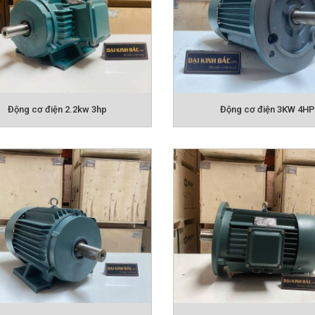
Động cơ điện 2.2kw 3hp
Động cơ điện 3KW 4HP
CẤU TẠI ĐỘNG CƠ ĐIỆN 
IỂM CỦA
ĐỘNG CƠ ĐIỆN BGM
ố bảo vệ bụi và nước IP55, giúp hoạt động ngoài trời tốt
g cơ BGM với tiêu chuẩn hiệu suất IE2
. Hiệu suất I
Động cơ điện 5.5kw 7.5hp
Động cơ điện 7.5kw 10h
hị trường Việt Nam hiện nay, các dòng motor điện là h
iết kiệm được chi phí sử dụng điện hơn so với các loại 