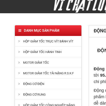
ĐỘNG
DANH MỤC SẢN PHẨM
HỘP GIẢM TỐC TRỤC VÍT BÁNH VÍT
ĐỘN
HỘP GIẢM TỐC HÀNH TINH
MOTOR GIẢM TỐC
Động 
MOTOR GIẢM TỐC TẢI NẶNG R.S.K.F
tới
95
chi ph
ĐỘNG CƠ ĐIỆN
Động c
ĐỘNG CƠ RUNG
phẩm k
dễ dàn
HỘP GIẢM TỐC CÔNG NGHIỆP NẶNG
hàng 
qua cá
KHỚP NỐI TRỤC - PHỤ KIỆN
Đa số 