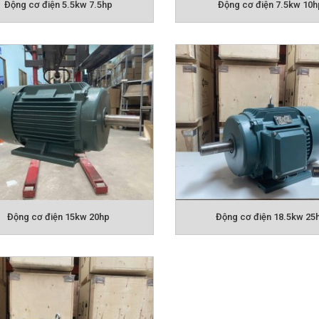
 quấn
100% bằng đồng,
được quấn bằng hệ thống tự đ
ng cơ mát và bền
thống
Bạc đạn
(Vòng bi):
NSK Nhật
tinh tế, cấu trúc
 vận hành êm ái => Giảm chi phí bảo hành, sửa chữa,...
cơ điện BGM áp dụng tiêu chuẩn chống nước, chống bụ
à trong các môi trường khắc nghiệt, môi trường ngoài tr
 cấu vỏ được làm bằng hợp kim nhôm hoặc thép chất l
lớp chất lượng cao, sơn trên công nghệ Châu Âu.
Động cơ điện 15kw 20hp
Động cơ điện 18.5kw 25
DỤNG CỦA ĐỘNG CƠ ĐIỆN
g dụng đơn giản của motor là: quạt công nghiệp, quạ
áy sàng cát, đá công nghiệp, dây truyền, băng tải, Máy
, máy mài, máy cắt gạch, đá công nghiệp
máy xay thịt
ộn bê tông để xây nhà, máy trộn bột mì để làm bánh, má
ác vật trang trí, máy mài để mài các mắt kính …
INH BẮC nhà nhập khẩu số 1 Việt Nam, là đơn vị uy 