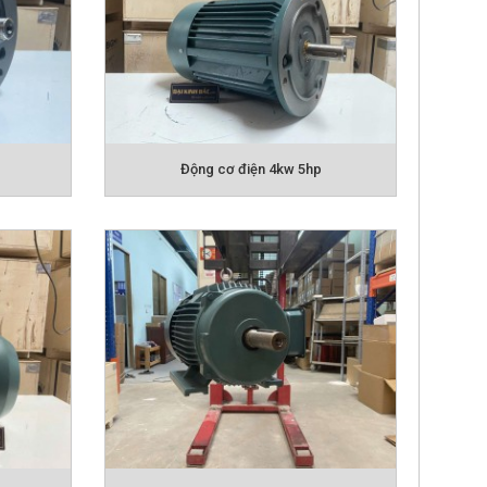
Động cơ điện 4kw 5hp
BGM
 hơn k sợ bụi bẩn,
E2 được hiểu là tiết kiệm điện năng. Phần lớn
p
Động cơ điện 11kw 15hp
iệu suất IE1.
Hiệu suất IE2
sẽ giúp người sử
motor điện thông thường.