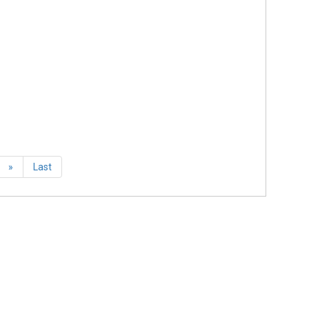
g tôi để cùng trải nghiệm chất lượng của sản
Ơ ĐIỆN 4 CỰC
XEM THÊM ĐỘNG CƠ
»
Last
CƠ ĐIỆN 8 CỰC