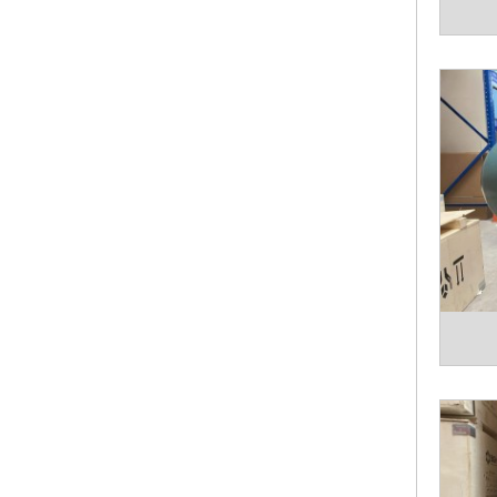
- Dây
ưu, độ
- Hệ 
motor,
Động 
nhất l
- Kết
sơn 3 
ỨNG 
Các ứn
loại m
máy ép
máy tr
treo c
ĐẠI K