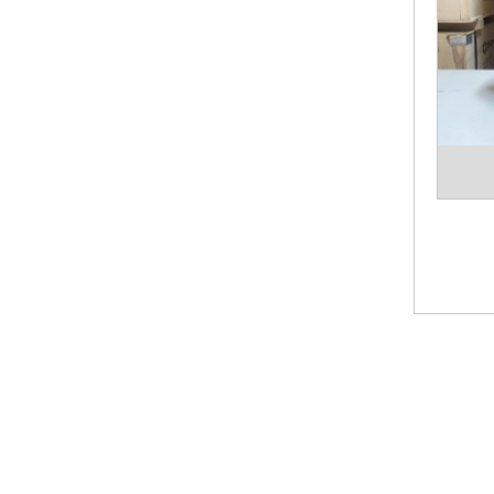
chất l
Bạn th
phẩm 
Các sả
XEM