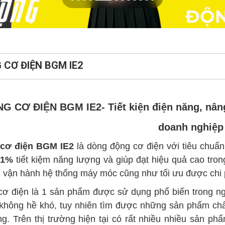
 CƠ ĐIỆN BGM IE2
G CƠ ĐIỆN BGM IE2- Tiết kiện điện năng, nâng 
doanh nghiệp
cơ điện BGM
IE2
là dòng động cơ điện với tiêu chuẩ
.1%
tiết kiệm năng lượng và giúp đạt hiệu quả cao t
í vận hành hệ thống máy móc cũng như tối ưu được chi 
ơ điện là 1 sản phẩm được sử dụng phổ biến trong ng
hông hề khó, tuy nhiên tìm được những sản phẩm chất
g. Trên thị trường hiện tại có rất nhiều nhiều sản p
nhái, hàng không chính hãng, không có COCQ rất khó 
c cửa hàng hoặc đại lý giá cả bị đẩy lên cao 20%-25% 
động cơ điện trên thị trường là tiêu chuẩn
IE1
với hiệ