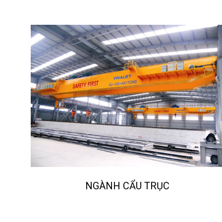
NH CẨU TRỤC
NGÀNH NGHIỀN 