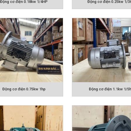
 áp 3 pha 380v
Động cơ điện 0.75kw 1hp
Động cơ điện 1.1kw 1/5