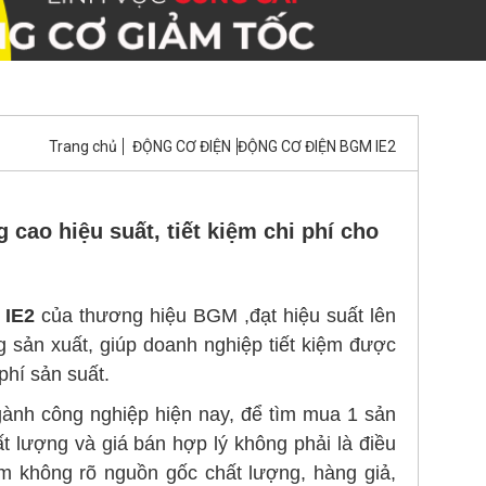
Trang chủ
ĐỘNG CƠ ĐIỆN
ĐỘNG CƠ ĐIỆN BGM IE2
cao hiệu suất, tiết kiệm chi phí cho
n
IE2
của thương hiệu BGM ,đạt hiệu suất lên
rong sản xuất, giúp doanh nghiệp tiết kiệm được
phí sản suất.
ành công nghiệp hiện nay, để tìm mua 1 sản
 lượng và giá bán hợp lý không phải là điều
hẩm không rõ nguồn gốc chất lượng, hàng giả,
phân biệt chất lượng, khách hàng phải mua
so với giá bán thường của sản phẩm.
u suất thấp khoảng 70%, không đạt được hiệu