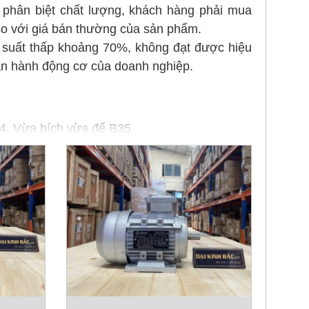
 vận hành động cơ của doanh nghiệp.
14, Vừa bích vừa đế B35
ực của động cơ như sau
3HP
Động cơ điện 0.37kw 1/2hp