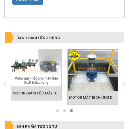
DANH SÁCH ỨNG DỤNG
MOTOR GIẢM TỐC MÁY SẢN XUẤT KHẨU TRANG
IẢM TỐC ỨNG DỤNG BĂNG TẢI
MOTOR MẶT BÍCH ỨNG DỤNG KHUẤY HÓA CHẤT
SẢN PHẨM TƯƠNG TỰ