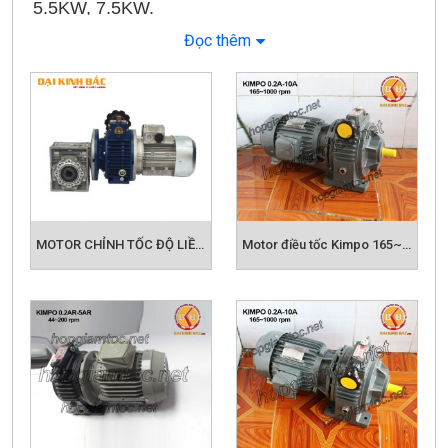
5.5KW, 7.5KW.
Đọc thêm
- Điện áp: 3 pha 220v/380v
- Kiểu lắp: Chân đế, Mặt bích, trục ra vuông góc
và có thể lắp cùng hộp số NMRV, hộp số chân
đế GHM
MOTOR CHỈNH TỐC ĐỘ LIỀN HỘP SỐ
Motor điều tốc Kimpo 165~1000rpm