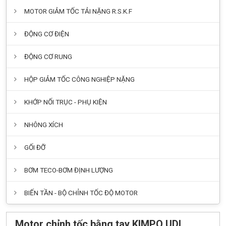
MOTOR GIẢM TỐC TẢI NẶNG R.S.K.F
ĐỘNG CƠ ĐIỆN
ĐỘNG CƠ RUNG
HỘP GIẢM TỐC CÔNG NGHIỆP NẶNG
KHỚP NỐI TRỤC - PHỤ KIỆN
NHÔNG XÍCH
GỐI ĐỠ
BƠM TECO-BƠM ĐỊNH LƯỢNG
BIẾN TẦN - BỘ CHỈNH TỐC ĐỘ MOTOR
Motor chỉnh tốc bằng tay KIMPO UDL