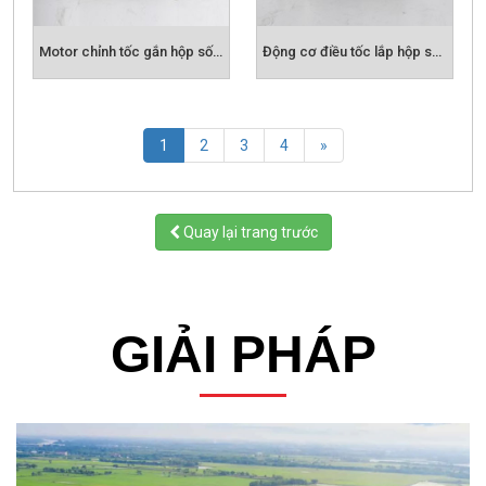
Motor chỉnh tốc gắn hộp số nmrv
Động cơ điều tốc lắp hộp số nmrv
(current)
1
2
3
4
»
Quay lại trang trước
GIẢI PHÁP