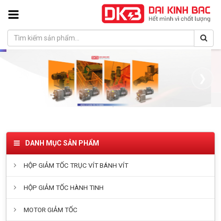
❮
❯
DANH MỤC SẢN PHẨM
HỘP GIẢM TỐC TRỤC VÍT BÁNH VÍT
HỘP GIẢM TỐC HÀNH TINH
MOTOR GIẢM TỐC