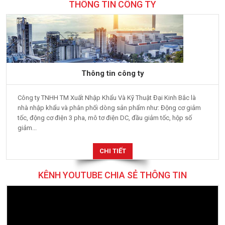
THÔNG TIN CÔNG TY
Thông tin công ty
Công ty TNHH TM Xuất Nhập Khẩu Và Kỹ Thuật Đại Kinh Bắc là
nhà nhập khẩu và phân phối dòng sản phẩm như: Động cơ giảm
tốc, động cơ điện 3 pha, mô tơ điện DC, đầu giảm tốc, hộp số
giảm...
CHI TIẾT
KÊNH YOUTUBE CHIA SẺ THÔNG TIN