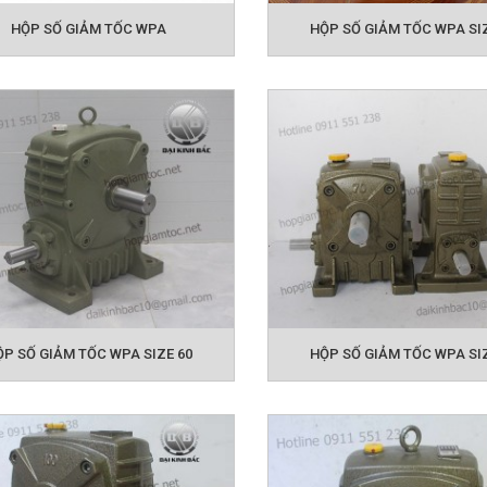
HỘP SỐ GIẢM TỐC WPA
HỘP SỐ GIẢM TỐC WPA SIZ
m của hộp giảm tốc trục vít bánh vít: là vỏ gang nên bề
 cao, kiểu lắp đa dạng từ đứng, úp, mặt loa, ghép 2 hộp s
ỘP SỐ GIẢM TỐC WPA SIZE 60
HỘP SỐ GIẢM TỐC WPA SIZ