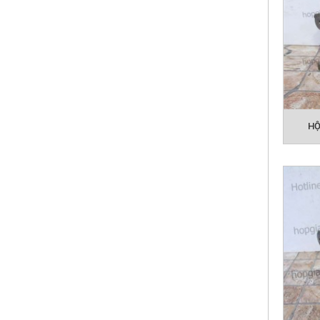
HỘ
Quý kh
với ứn
vấn bá
Các s