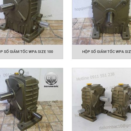
P SỐ GIẢM TỐC WPA SIZE 100
HỘP SỐ GIẢM TỐC WPA SIZ
Catalogue hộp số giảm tốc trục vít
ách hàng có thể tham khảo các loại hộp giảm tốc dưới 
Hotline
g dụng hoặc có thể liên hệ ngay
của chúng tôi
o giá ưu đãi nhất
ản phẩm có thể bạn quan tâm: