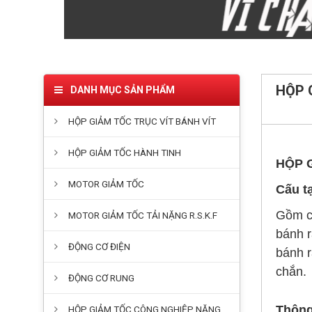
HỘP 
DANH MỤC SẢN PHẨM
HỘP GIẢM TỐC TRỤC VÍT BÁNH VÍT
HỘP GIẢM TỐC HÀNH TINH
HỘP 
MOTOR GIẢM TỐC
Cấu tạ
Gồm có
MOTOR GIẢM TỐC TẢI NẶNG R.S.K.F
bánh r
ĐỘNG CƠ ĐIỆN
bánh r
chắn.
ĐỘNG CƠ RUNG
Thông
HỘP GIẢM TỐC CÔNG NGHIỆP NẶNG