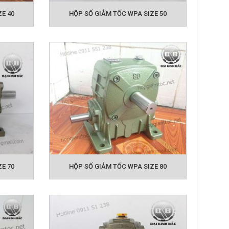
E 40
HỘP SỐ GIẢM TỐC WPA SIZE 50
n trong các môi trường tải nặng, có tính năng
ố, 2 cốt vào, 2 cốt ra.
E 70
HỘP SỐ GIẢM TỐC WPA SIZE 80