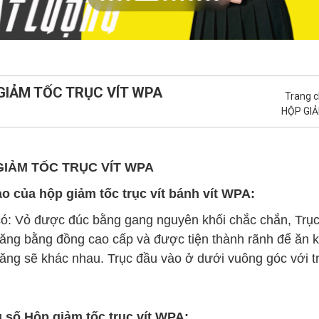
GIẢM TỐC TRỤC VÍT WPA
Trang 
HỘP GI
GIẢM TỐC TRỤC VÍT WPA
o của hộp giảm tốc trục vít bánh vít WPA:
: Vỏ được đúc bằng gang nguyên khối chắc chắn, Trục 
ăng bằng đồng cao cấp và được tiện thành rãnh để ăn kh
ăng sẽ khác nhau. Trục đầu vào ở dưới vuông góc với trục
 số Hộp giảm tốc trục vít WPA: