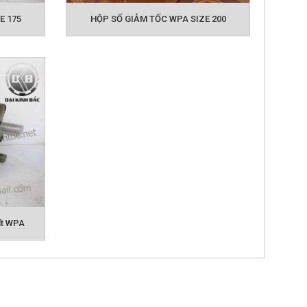
RỤC VÍT WPS
HỘP GIẢM TỐC TRỤC VÍT
E 175
HỘP SỐ GIẢM TỐC WPA SIZE 200
TỐC TRỤC VÍT WPDS
HỘP GIẢM TỐC
ẢM TỐC NMRV
ít WPA