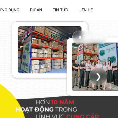
ỨNG DỤNG
DỰ ÁN
TIN TỨC
LIÊN HỆ
⏸ Tạm dừng
❯