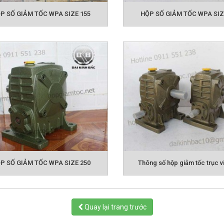
GIẢM TỐC TRỤC VÍT ĐÀI LOAN
HỘP GIẢM TỐC T
P SỐ GIẢM TỐC WPA SIZE 155
HỘP SỐ GIẢM TỐC WPA SIZ
HỘP GIẢM TỐC TRỤC VÍT WPX
HỘP GIẢM 
TRỤC VÍT WPDA
HỘP GI
P SỐ GIẢM TỐC WPA SIZE 250
Thông số hộp giảm tốc trục v
Quay lại trang trước