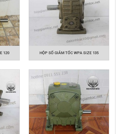
E 120
HỘP SỐ GIẢM TỐC WPA SIZE 135
 bánh vít WPA
đây để lựa chọn cho mình đúng loại phù hợp
mail
 hoặc gửi
để được đội ngũ kỹ thuật tư