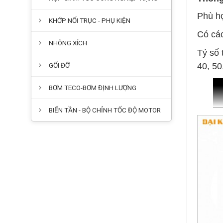
Phù hợ
KHỚP NỐI TRỤC - PHỤ KIỆN
Có các
NHÔNG XÍCH
Tỷ số 
GỐI ĐỠ
40, 50
BƠM TECO-BƠM ĐỊNH LƯỢNG
BIẾN TẦN - BỘ CHỈNH TỐC ĐỘ MOTOR