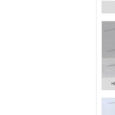
Ưu điể
tự hãm
H