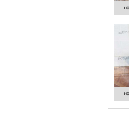
HỘP 
HỘ
WPO
HỘ