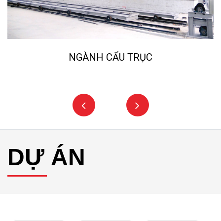
NGÀNH CẨU TRỤC
DỰ ÁN