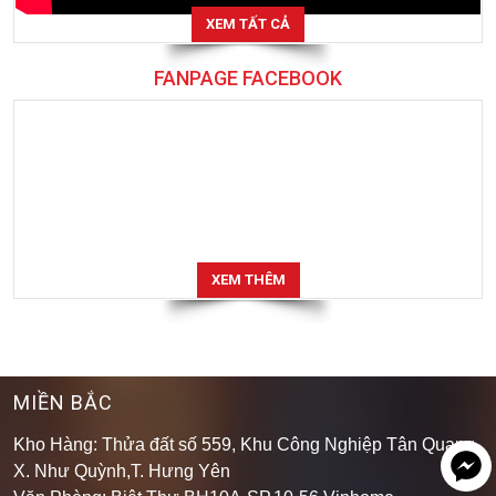
XEM TẤT CẢ
FANPAGE FACEBOOK
XEM THÊM
MIỀN BẮC
Kho Hàng: Thửa đất số 559, Khu Công Nghiệp Tân Quang,
X. Như Quỳnh,T. Hưng Yên