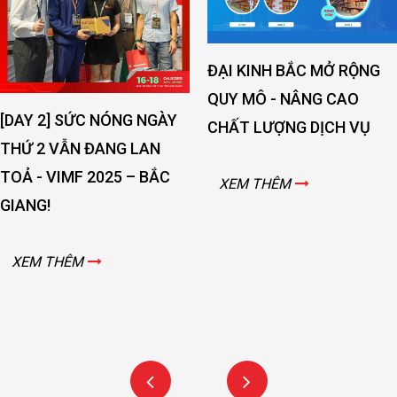
ĐẠI KINH BẮC MỞ RỘNG
QUY MÔ - NÂNG CAO
[DAY 2] SỨC NÓNG NGÀY
CHẤT LƯỢNG DỊCH VỤ
THỨ 2 VẪN ĐANG LAN
TOẢ - VIMF 2025 – BẮC
XEM THÊM
GIANG!
XEM THÊM