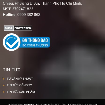
Chiêu, Phường Dĩ An, Thành Phố Hồ Chí Minh
.
MST: 3702471823
Hotline
: 0909 382 863
TIN TỨC
TƯ VẤN KỸ THUẬT
TIN TỨC CÔNG TY
TIN TỨC SẢN PHẨM