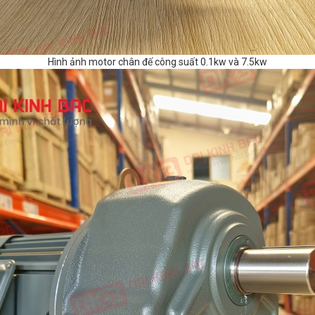
Hình ảnh motor chân đế công suất 0.1kw và 7.5kw