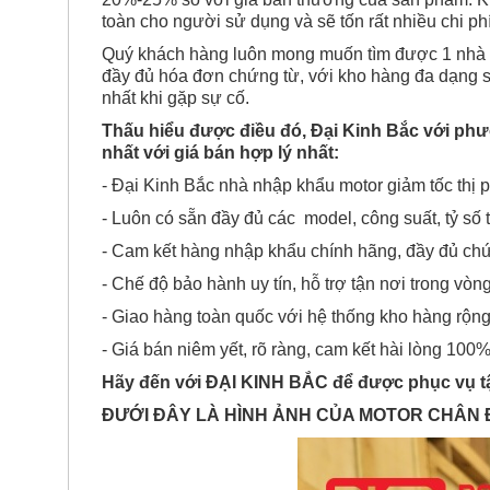
toàn cho người sử dụng và sẽ tốn rất nhiều chi p
Quý khách hàng luôn mong muốn tìm được 1 nhà cu
đầy đủ hóa đơn chứng từ, với kho hàng đa dạng sả
nhất khi gặp sự cố.
Thấu hiểu được điều đó, Đại Kinh Bắc với ph
nhất với giá bán hợp lý nhất:
- Đại Kinh Bắc nhà nhập khẩu motor giảm tốc thị p
- Luôn có sẵn đầy đủ các model, công suất, tỷ số t
- Cam kết hàng nhập khẩu chính hãng, đầy đủ c
- Chế độ bảo hành uy tín, hỗ trợ tận nơi trong vòn
- Giao hàng toàn quốc với hệ thống kho hàng rộng
- Giá bán niêm yết, rõ ràng, cam kết hài lòng 100
Hãy đến với ĐẠI KINH BẮC để được phục vụ tậ
ĐƯỚI ĐÂY LÀ HÌNH ẢNH CỦA MOTOR CHÂN 