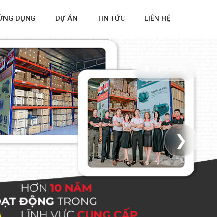
ỨNG DỤNG
DỰ ÁN
TIN TỨC
LIÊN HỆ
⏸ Tạm dừng
❯