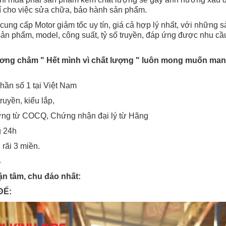
hí cho việc sửa chữa, bảo hành sản phẩm.
ng cấp Motor giảm tốc uy tín, giá cả hợp lý nhất, với những s
n phẩm, model, công suất, tỷ số truyền, đáp ứng được nhu cầu g
ương châm " Hết mình vì chất lượng " luôn mong muốn ma
hần số 1 tại Việt Nam
ruyền, kiểu lắp,
hứng từ COCQ, Chứng nhận đại lý từ Hãng
g 24h
 rãi 3 miền.
%
n tâm, chu đáo nhất:
ĐẾ: