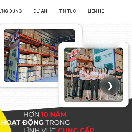
ỨNG DỤNG
DỰ ÁN
TIN TỨC
LIÊN HỆ
⏸ Tạm dừng
❯