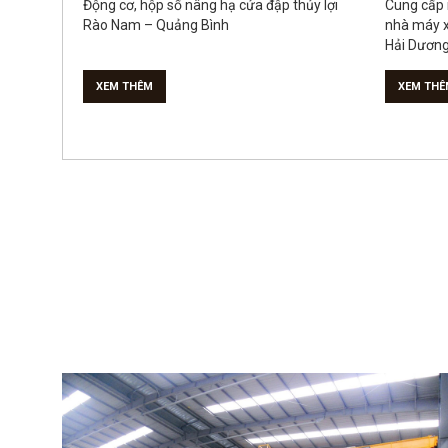
Động cơ, hộp số nâng hạ cửa đập thủy lợi
Cung cấp 
Rào Nam – Quảng Bình
nhà máy xử
Hải Dươn
XEM THÊM
XEM THÊ