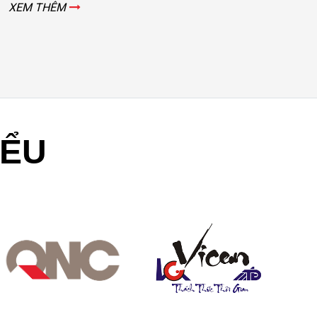
XEM THÊM
X
IỂU