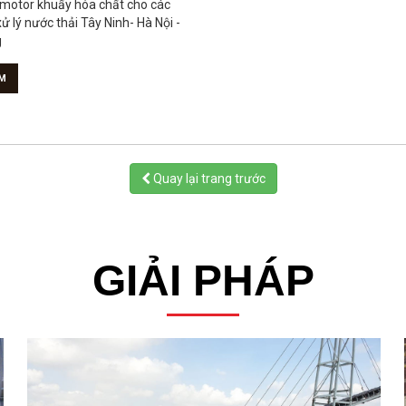
motor khuấy hóa chất cho các
 lý nước thải Tây Ninh- Hà Nội -
g
M
Quay lại trang trước
GIẢI PHÁP