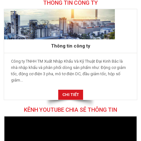
THÔNG TIN CÔNG TY
Thông tin công ty
Công ty TNHH TM Xuất Nhập Khẩu Và Kỹ Thuật Đại Kinh Bắc là
nhà nhập khẩu và phân phối dòng sản phẩm như: Động cơ giảm
tốc, động cơ điện 3 pha, mô tơ điện DC, đầu giảm tốc, hộp số
giảm...
CHI TIẾT
KÊNH YOUTUBE CHIA SẺ THÔNG TIN