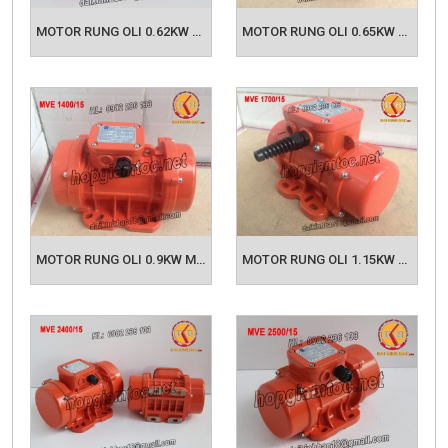
phẩm phù hợp với nhu cầu của bạn nhanh nhất
MOTOR RUNG OLI 0.62KW MVE 700/15
MOTOR RUNG OLI 0.65KW MVE 1100/15
và chính xác nhất.
Các sản phẩm liên quan:
ĐỘNG CƠ ĐIỆN
ĐỘNG CƠ RUNG ZW
ĐỘNG CƠ RUNG OLI 2 CỰC
4 CỰC
6 CỰC
MOTOR RUNG OLI 0.9KW MVE 1400/15
MOTOR RUNG OLI 1.15KW MVE 1700/15