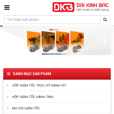
❮
❯
DANH MỤC SẢN PHẨM
HỘP GIẢM TỐC TRỤC VÍT BÁNH VÍT
HỘP GIẢM TỐC HÀNH TINH
MOTOR GIẢM TỐC