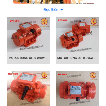
Đọc thêm
Cấu tạo bên trong của động cơ rung
THÔNG SÔ KĨ THUẬT CỦA ĐỘNG CƠ
RUNG:
MOTOR RUNG OLI 0.04KW MVE 40/15
MOTOR RUNG OLI 0.09KW MVE 90/15
- Điện áp : 1pha 220V và 3pha 220/380V
- Công suất : từ 0,04kW trở lên
- Tốc độ: 4P ( pole ) ~ 4 cực và được quay với
tốc độ 1500rpm
Các ứng dụng thực tiễn đối với dòng động