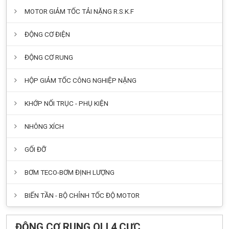
MOTOR GIẢM TỐC TẢI NẶNG R.S.K.F
ĐỘNG CƠ ĐIỆN
ĐỘNG CƠ RUNG
HỘP GIẢM TỐC CÔNG NGHIỆP NẶNG
KHỚP NỐI TRỤC - PHỤ KIỆN
NHÔNG XÍCH
GỐI ĐỠ
BƠM TECO-BƠM ĐỊNH LƯỢNG
BIẾN TẦN - BỘ CHỈNH TỐC ĐỘ MOTOR
ĐỘNG CƠ RUNG OLI 4 CỰC