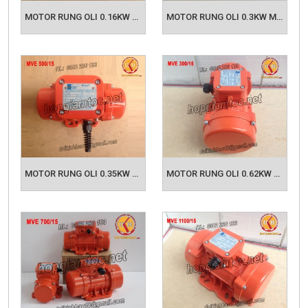
cơ rung:
MOTOR RUNG OLI 0.16KW MVE 200/15
MOTOR RUNG OLI 0.3KW MVE 400/15
- Các ngành xây dựng, bê tông, ép bùn, ép
phân.......
- Ứng dụng trong thiết bị cảnh báo an ninh
- Trong ngành công nghiệp khai thác và công
nghiệp sản xuất đồ nhựa
- Trong ngành công nghiệp chế biến thực phẩm
- Các loại máy móc y tế, máy massage
MOTOR RUNG OLI 0.35KW MVE 500/15
MOTOR RUNG OLI 0.62KW MVE 300/15
- Nghành công nghiệp khoá chất...
Bạn có thể tham khảo thêm các sản phẩm động
cơ rung bên dưới để chọn cho mình sản phẩm
phù hợp với ứng dụng nhất, hoặc có thể liên hệ
Hotline
hoặc
Email
của chúng tôi để nhận
được hỗ trợ tư vấn giúp bạn chọn được sản