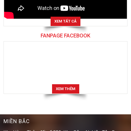
XEM TẤT CẢ
FANPAGE FACEBOOK
XEM THÊM
MIỀN BẮC