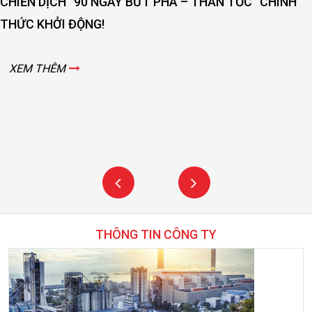
CHIẾN DỊCH “90 NGÀY BỨT PHÁ – THẦN TỐC” CHÍNH
THỨC KHỞI ĐỘNG!
XEM THÊM
THÔNG TIN CÔNG TY