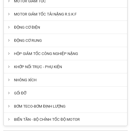
MOTOR GIẢM TỐC
MOTOR GIẢM TỐC TẢI NẶNG R.S.K.F
ĐỘNG CƠ ĐIỆN
ĐỘNG CƠ RUNG
HỘP GIẢM TỐC CÔNG NGHIỆP NẶNG
KHỚP NỐI TRỤC - PHỤ KIỆN
NHÔNG XÍCH
GỐI ĐỠ
BƠM TECO-BƠM ĐỊNH LƯỢNG
BIẾN TẦN - BỘ CHỈNH TỐC ĐỘ MOTOR