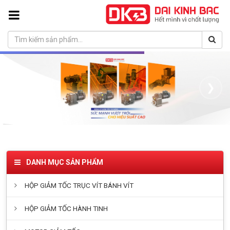
❮
❯
DANH MỤC SẢN PHẨM
HỘP GIẢM TỐC TRỤC VÍT BÁNH VÍT
HỘP GIẢM TỐC HÀNH TINH