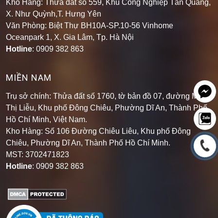
Kho Hàng: Thửa đất số 559, Khu Công Nghiệp Tân Quang,
X. Như Quỳnh,T. Hưng Yên
Văn Phòng: Biệt Thự BH10A-SP.10-56 Vinhome
Oceanpark 1, X. Gia Lâm, Tp. Hà Nội
Hotline
: 0909 382 863
MIỀN NAM
Trụ sở chính: Thửa đất số 1760, tờ bản đồ 07, đường Mạch
Thị Liễu, Khu phố Đông Chiêu, Phường Dĩ An, Thành Phố
Hồ Chí Minh, Việt Nam.
Kho Hàng: Số 106 Đường Chiêu Liêu, Khu phố Đông
Chiêu, Phường Dĩ An, Thành Phố Hồ Chí Minh
.
MST: 3702471823
Hotline
: 0909 382 863