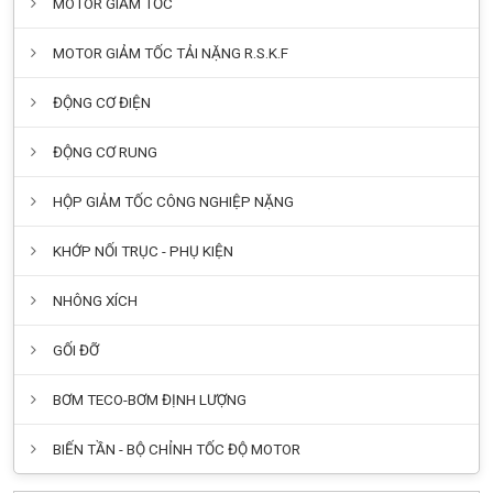
MOTOR GIẢM TỐC
MOTOR GIẢM TỐC TẢI NẶNG R.S.K.F
ĐỘNG CƠ ĐIỆN
ĐỘNG CƠ RUNG
HỘP GIẢM TỐC CÔNG NGHIỆP NẶNG
KHỚP NỐI TRỤC - PHỤ KIỆN
NHÔNG XÍCH
GỐI ĐỠ
BƠM TECO-BƠM ĐỊNH LƯỢNG
BIẾN TẦN - BỘ CHỈNH TỐC ĐỘ MOTOR