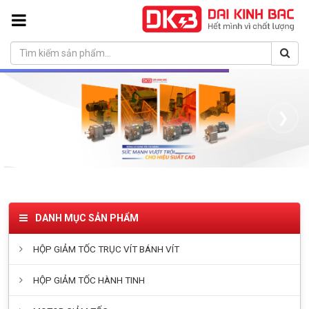
❮
❯
DANH MỤC SẢN PHẨM
HỘP GIẢM TỐC TRỤC VÍT BÁNH VÍT
HỘP GIẢM TỐC HÀNH TINH