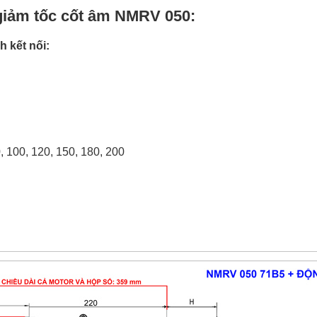
 giảm tốc cốt âm NMRV 050:
h kết nối:
90, 100, 120, 150, 180, 200