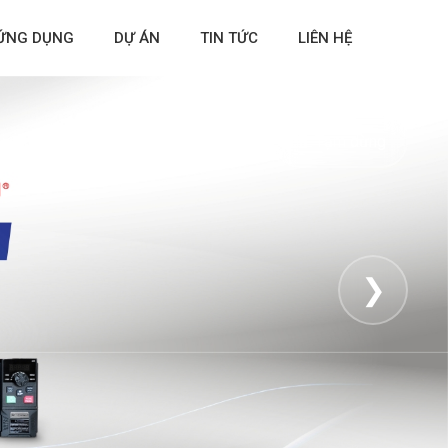
ỨNG DỤNG
DỰ ÁN
TIN TỨC
LIÊN HỆ
⏸ Tạm dừng
❯