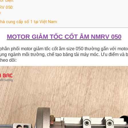
or điện:
RV 050:
:
nhà cung cấp số 1 tại Việt Nam:
MOTOR
GIẢM TỐC CỐT ÂM NMRV 050
phân phối motor giảm tốc cốt âm size 050 thường gắn với mot
ụng ngành môi trường, chế tạo băng tải máy móc. Ưu điểm và b
theo dõi: