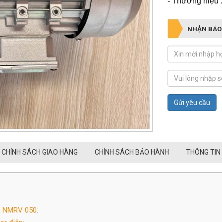
- Thương hiệu
NHẬN BÁO
Gửi yêu cầu
CHÍNH SÁCH GIAO HÀNG
CHÍNH SÁCH BẢO HÀNH
THÔNG TIN
m NMRV 050: