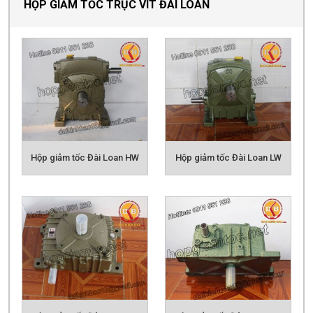
Các sản phẩm có thể bạn quan tâm:
HỘP GIẢM TỐC NMRV
HỘP GIẢM TỐC
TẢI NẶNG
HỘP GIẢM TỐC HÀNH TINH
MOTOR GIẢM TỐC
MOTOR GIẢM TỐC
MINI
ĐỘNG CƠ ĐIỆN
Hộp giảm tốc Đài Loan HW
Hộp giảm tốc Đài Loan LW
Hộp giảm tốc Đài Loan VW
Hộp giảm tốc Đài Loan UW