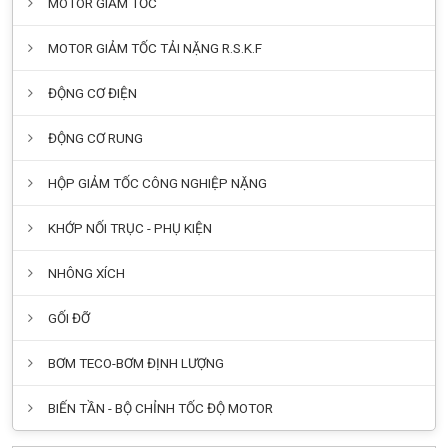
MOTOR GIẢM TỐC TẢI NẶNG R.S.K.F
ĐỘNG CƠ ĐIỆN
ĐỘNG CƠ RUNG
HỘP GIẢM TỐC CÔNG NGHIỆP NẶNG
KHỚP NỐI TRỤC - PHỤ KIỆN
NHÔNG XÍCH
GỐI ĐỠ
BƠM TECO-BƠM ĐỊNH LƯỢNG
BIẾN TẦN - BỘ CHỈNH TỐC ĐỘ MOTOR
HỘP GIẢM TỐC TRỤC VÍT BÁNH VÍT