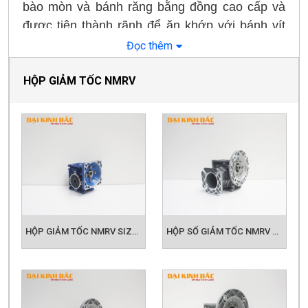
được tiện thành rãnh để ăn khớp với bánh vít
tùy theo tỷ số truyền số bánh răng sẽ khác
Đọc thêm
nhau:
HỘP GIẢM TỐC NMRV
Các kiểu hộp giảm tốc trục vít bánh vít:
Hộp giảm tốc trục vít gồm rất nhiều các model
khác nhau, tuy nhiên tại Việt Nam đang sử
dụng các model chính là: hộp số đứng (Wps,
wpa); dạng hộp số úp ( wpo, wpx); dạng hộp số
có mặt loa ( wpds, wpda, wpdo, wpdx) và còn
nhiều model khác. Hộp giảm tốc các hãng của
Đài Loan sẽ có model khác là: HW, LW, VW,
HỘP GIẢM TỐC NMRV SIZE 30
HỘP SỐ GIẢM TỐC NMRV SIZE 40
UW, HMW, LMW, UMW, VMW........ Phù hợp
lắp với motor công suất từ 0.18kw đến 15kW.
Tỷ số truyền của hộp giảm tốc:
Vì là hộp số
dạng trục vít nên sẽ có tỷ sô truyền (i) giới hạn