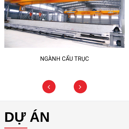
ẨU TRỤC
NGÀNH NGHIỀN ĐÁ
DỰ ÁN