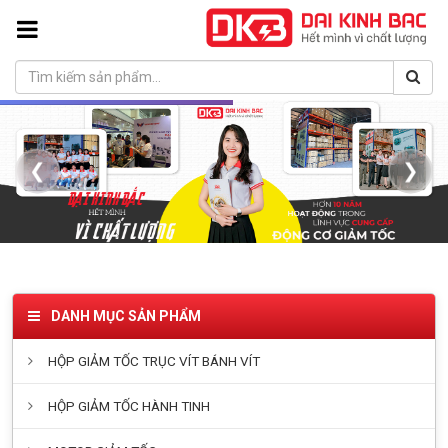
❮
❯
DANH MỤC SẢN PHẨM
HỘP GIẢM TỐC TRỤC VÍT BÁNH VÍT
HỘP GIẢM TỐC HÀNH TINH
MOTOR GIẢM TỐC