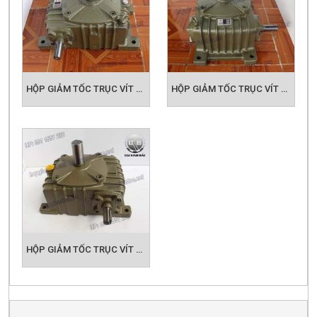
HỘP GIẢM TỐC TRỤC VÍT WPO SIZE 120
HỘP GIẢM TỐC TRỤC VÍT WPO SIZE 135
HỘP GIẢM TỐC TRỤC VÍT WPO SIZE 155
HỘP GIẢM TỐC TRỤC VÍT WPX