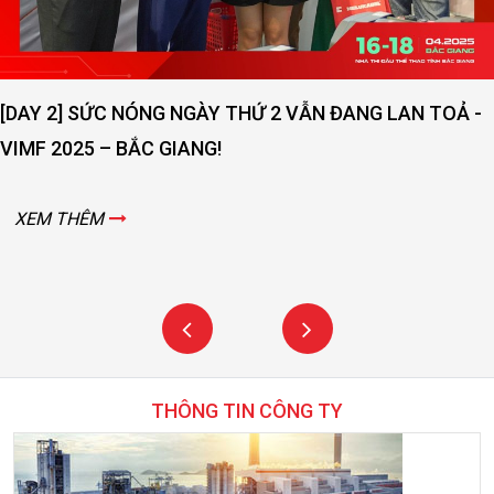
XEM T
ỨC NÓNG NGÀY THỨ 2 VẪN ĐANG LAN TOẢ -
– BẮC GIANG!
M
THÔNG TIN CÔNG TY