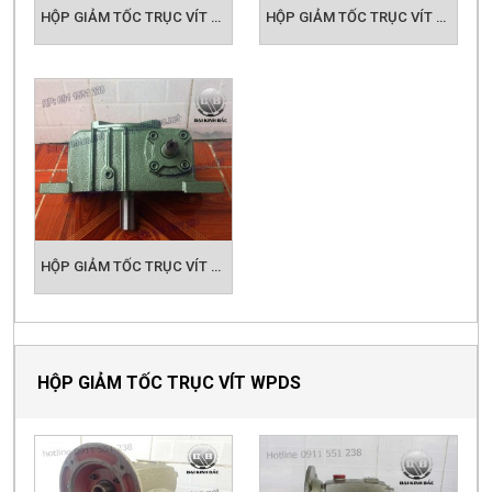
HỘP GIẢM TỐC TRỤC VÍT WPX SIZE 155
HỘP GIẢM TỐC TRỤC VÍT WPDS