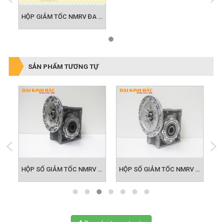
HỘP GIẢM TỐC NMRV ĐA ỨNG DỤNG TRONG NGÀNH CÔNG NGHIỆP
SẢN PHẨM TƯƠNG TỰ
HỘP SỐ GIẢM TỐC NMRV SIZE 63
HỘP SỐ GIẢM TỐC NMRV SIZE 75
HỘP SỐ GIẢM TỐC NMRV SIZE 90