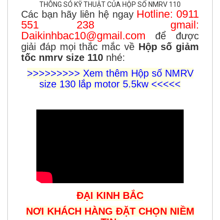
THÔNG SÓ KỸ THUẬT CỦA HỘP SỐ NMRV 110
Hotline: 0911
Các bạn hãy liên hệ ngay
551 238 gmail:
Daikinhbac10@gmail.com
để được
giải đáp mọi thắc mắc về
Hộp số giảm
tốc nmrv size 110
nhé:
>>>>>>>>>
Xem thêm Hộp số NMRV
size 130 lắp motor 5.5kw
<<<<<
ĐẠI KINH BẮC
NƠI KHÁCH HÀNG ĐẶT CHỌN NIỀM