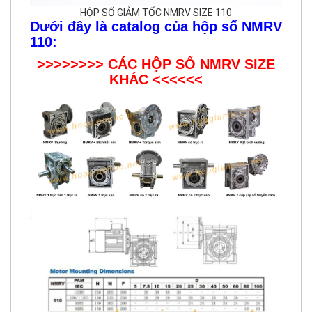
HỘP SỐ GIẢM TỐC NMRV SIZE 110
Dưới đây là catalog của hộp số NMRV
110:
>>>>>>>>
CÁC HỘP SỐ NMRV SIZE
KHÁC
<<<<<<