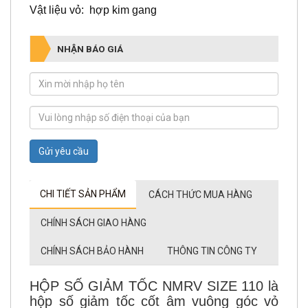
Vật liệu vỏ: hợp kim gang
NHẬN BÁO GIÁ
Gửi yêu cầu
CHI TIẾT SẢN PHẨM
CÁCH THỨC MUA HÀNG
CHÍNH SÁCH GIAO HÀNG
CHÍNH SÁCH BẢO HÀNH
THÔNG TIN CÔNG TY
HỘP SỐ GIẢM TỐC NMRV SIZE 110 là
hộp số giảm tốc cốt âm vuông góc vỏ