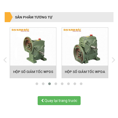
SẢN PHẨM TƯƠNG TỰ
HỘP SỐ GIẢM TỐC WPDS
HỘP SỐ GIẢM TỐC WPDA
Quay lại trang trước