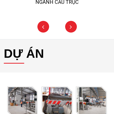
NGÀNH CẨU TRỤC
DỰ ÁN