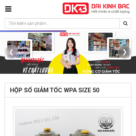
❮
❯
HỘP SỐ GIẢM TỐC WPA SIZE 50