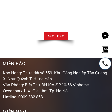
XEM THÊM
MIỀN BẮC
Kho Hàng: Thửa đất số 559, Khu Công Nghiệp Tân Quang,
X. Như Quỳnh,T. Hưng Yên
Văn Phòng: Biệt Thự BH10A-SP.10-56 Vinhome
Oceanpark 1, X. Gia Lâm, Tp. Hà Nội
Hotline
: 0909 382 863
MIỀN NAM