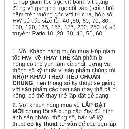
là hộp giảm tốc trục vít bánh vít dạng
đứng vỏ gang có trục cốt vào ( cốt nhỏ)
nằm trên vuông góc với trục ra, hộp số
HW có các size từ: 40 ,50, 60, 70, 80,
100, 120, 135, 155, 175, 200, 250. tỷ số
truyền: Ratio 10 ,20, 30, 40, 50, 60.
1. Với Khách hàng muốn mua Hộp giảm
tốc HW về
THAY THẾ
sản phẩm bị
hỏng có thể yên tâm về chất lượng và
thông số kỹ thuật vì sản phẩm chúng tôi
NHẬP KHẨU THEO TIÊU CHUẨN
CHUNG
, nên thông số kỹ thuật sẽ giống
với sản phẩm các bạn cần thay thế đã bị
hỏng, có thể thay thế lắp đặt dễ dàng.
2. Với khách hàng mua về
LẮP ĐẶT
MỚI
chúng tôi sẽ cung cấp đầy đủ hình
ảnh sản phẩm, thông số, bản vẽ kỹ
thuật
có kỹ thuật tư vấn
để các bạn lắp