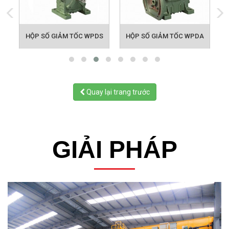
HỘP SỐ GIẢM TỐC WPDS
HỘP SỐ GIẢM TỐC WPDA
Quay lại trang trước
GIẢI PHÁP