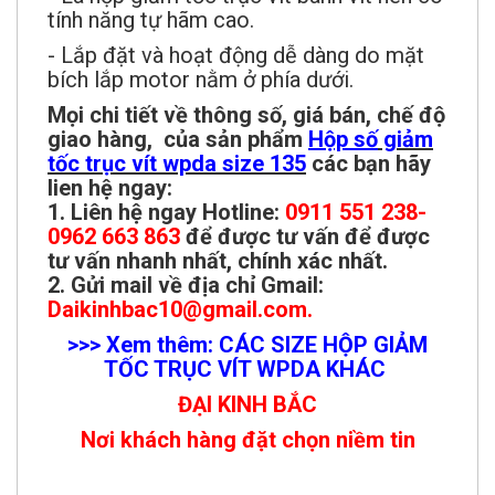
tính năng tự hãm cao.
- Lắp đặt và hoạt động dễ dàng do mặt
bích lắp motor nằm ở phía dưới.
Mọi chi tiết về thông số, giá bán, chế độ
giao hàng, của sản phẩm
Hộp số
giảm
tốc trục vít wpda size
135
các bạn hãy
lien hệ ngay:
1. Liên hệ ngay Hotline:
0911 551 238-
0962 663 863
để được tư vấn để được
tư vấn nhanh nhất, chính xác nhất.
2. Gửi mail về địa chỉ Gmail:
Daikinhbac10@gmail.com.
>>> Xem thêm: CÁC SIZE HỘP GIẢM
TỐC TRỤC VÍT WPDA KHÁC
ĐẠI KINH BẮC
Nơi khách hàng đặt chọn niềm tin