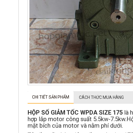
CHI TIẾT SẢN PHẨM
CÁCH THỨC MUA HÀNG
HỘP SỐ GIẢM TỐC WPDA SIZE 175
là 
hợp lắp motor công suất 5.5kw-7.5kw.Hộ
mặt bích của motor và nằm phí dưới.