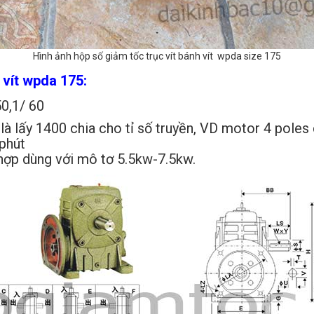
Hình ảnh hộp số giảm tốc trục vít bánh vít wpda size 175
 vít wpda 175:
50,1/ 60
 là lấy 1400 chia cho tỉ số truyền, VD motor 4 poles
 phút
hợp dùng với mô tơ 5.5kw-7.5kw.