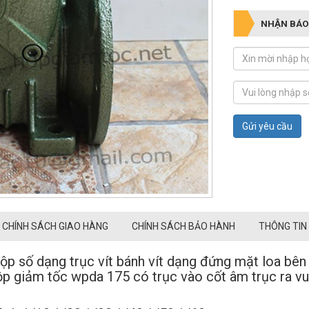
NHẬN BÁO
Gửi yêu cầu
CHÍNH SÁCH GIAO HÀNG
CHÍNH SÁCH BẢO HÀNH
THÔNG TIN
hộp số dạng trục vít bánh vít dạng đứng mặt loa bê
p giảm tốc wpda 175 có trục vào cốt âm trục ra vuô