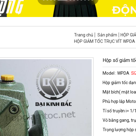
Trang chủ
Sản phẩm
HỘP GI
HỘP GIẢM TỐC TRỤC VÍT WPDA
Hộp số giảm tốc
Model : WPDA
SI
Hộp giảm tốc dạ
Mặt bích( mặt lo
Phù hợp lắp Moto
Tỉ số truyền i= 1/
Vỏ bằng gang, trụ
Trọng lượng hộp s