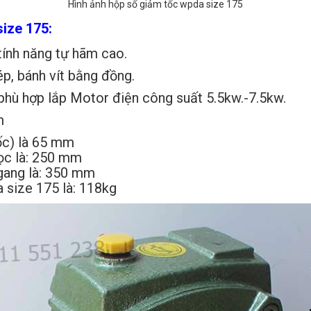
Hình ảnh hộp số giảm tốc wpda size 175
size 175:
 tính năng tự hãm cao.
p, bánh vít bằng đồng.
phù hợp lắp Motor điện công suất 5.5kw.-7.5kw.
m
ốc) là 65 mm
ọc là: 250 mm
gang là: 350 mm
a size 175 là: 118kg