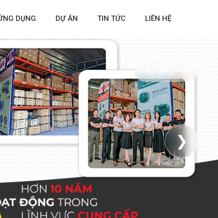
ỨNG DỤNG
DỰ ÁN
TIN TỨC
LIÊN HỆ
⏸ Tạm dừng
❯