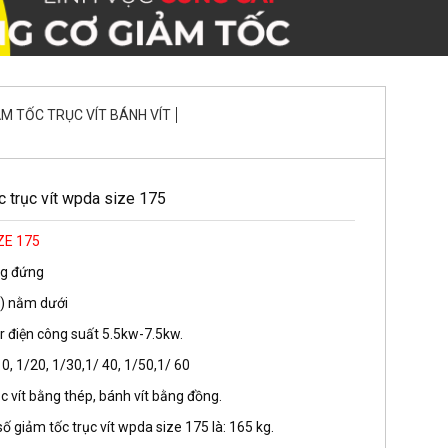
ẢM TỐC TRỤC VÍT BÁNH VÍT
 trục vít wpda size 175
ZE 175
ng đứng
a) nằm dưới
r điện công suất 5.5kw-7.5kw.
10, 1/20, 1/30,1/ 40, 1/50,1/ 60
c vít bằng thép, bánh vít bằng đồng.
ố giảm tốc trục vít wpda size 175 là: 165 kg.