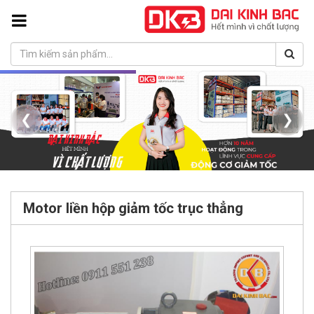
❮
❯
Motor liền hộp giảm tốc trục thẳng