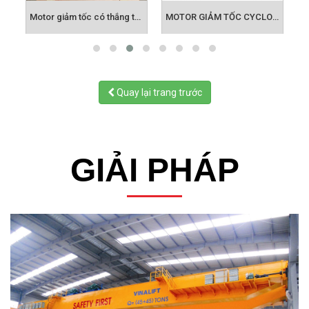
 TỐC MINI 6W DẾN 200W
Motor giảm tốc có thắng từ, phanh từ
MOTOR GIẢM TỐC CYCLO KIỂU CHÂN ĐẾ
Quay lại trang trước
GIẢI PHÁP