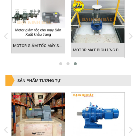
MOTOR GIẢM TỐC MÁY SẢN XUẤT KHẨU TRANG
IẢM TỐC ỨNG DỤNG BĂNG TẢI
MOTOR MẶT BÍCH ỨNG DỤNG KHUẤY HÓA CHẤT
SẢN PHẨM TƯƠNG TỰ