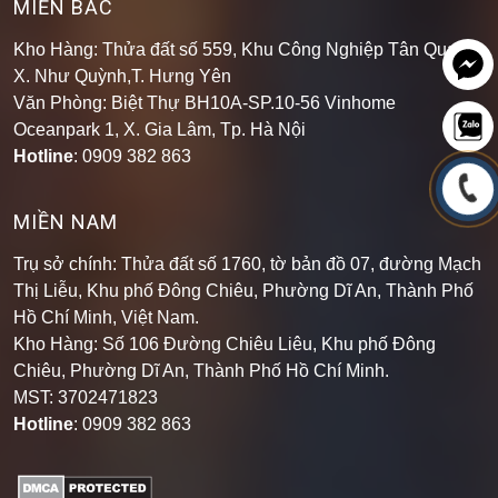
MIỀN BẮC
Kho Hàng: Thửa đất số 559, Khu Công Nghiệp Tân Quang,
X. Như Quỳnh,T. Hưng Yên
Văn Phòng: Biệt Thự BH10A-SP.10-56 Vinhome
Oceanpark 1, X. Gia Lâm, Tp. Hà Nội
Hotline
: 0909 382 863
MIỀN NAM
Trụ sở chính: Thửa đất số 1760, tờ bản đồ 07, đường Mạch
Thị Liễu, Khu phố Đông Chiêu, Phường Dĩ An, Thành Phố
Hồ Chí Minh, Việt Nam.
Kho Hàng: Số 106 Đường Chiêu Liêu, Khu phố Đông
Chiêu, Phường Dĩ An, Thành Phố Hồ Chí Minh
.
MST: 3702471823
Hotline
: 0909 382 863