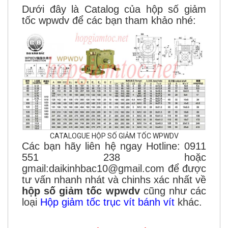
Dưới đây là Catalog của hộp số giảm
tốc wpwdv để các bạn tham khảo nhé:
CATALOGUE HỘP SỐ GIẢM TỐC WPWDV
Các bạn hãy liên hệ ngay Hotline: 0911
551 238 hoặc
gmail:daikinhbac10@gmail.com để được
tư vấn nhanh nhát và chinhs xác nhất về
hộp số giảm tốc wpwdv
cũng như các
loại
Hộp giảm tốc trục vít bánh vít
khác.