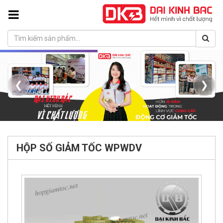
❮
❯
HỘP SỐ GIẢM TỐC WPWDV