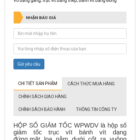
Vỏ bằng gang, trục vít bằng thép, bánh vít bằng Đồng
NHẬN BÁO GIÁ
Gửi yêu cầu
CHI TIẾT SẢN PHẨM
CÁCH THỨC MUA HÀNG
CHÍNH SÁCH GIAO HÀNG
CHÍNH SÁCH BẢO HÀNH
THÔNG TIN CÔNG TY
HỘP SỐ GIẢM TỐC WPWDV là hộp số
giảm tốc trục vít bánh vít dạng
đứng,mặt loa nằm dưới cốt ra vuông