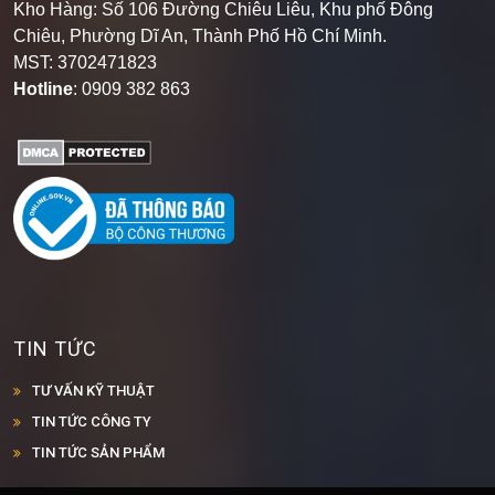
Kho Hàng: Số 106 Đường Chiêu Liêu, Khu phố Đông
Chiêu, Phường Dĩ An, Thành Phố Hồ Chí Minh
.
MST: 3702471823
Hotline
: 0909 382 863
TIN TỨC
TƯ VẤN KỸ THUẬT
TIN TỨC CÔNG TY
TIN TỨC SẢN PHẨM