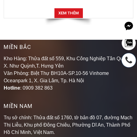
XEM THÊM
MIỀN BẮC
Kho Hàng: Thửa đất số 559, Khu Công Nghiệp Tân Quang,
X. Như Quỳnh,T. Hưng Yên
Văn Phòng: Biệt Thự BH10A-SP.10-56 Vinhome
Oceanpark 1, X. Gia Lâm, Tp. Hà Nội
Hotline
: 0909 382 863
MIỀN NAM
Trụ sở chính: Thửa đất số 1760, tờ bản đồ 07, đường Mạch
Thị Liễu, Khu phố Đông Chiêu, Phường Dĩ An, Thành Phố
Hồ Chí Minh, Việt Nam.