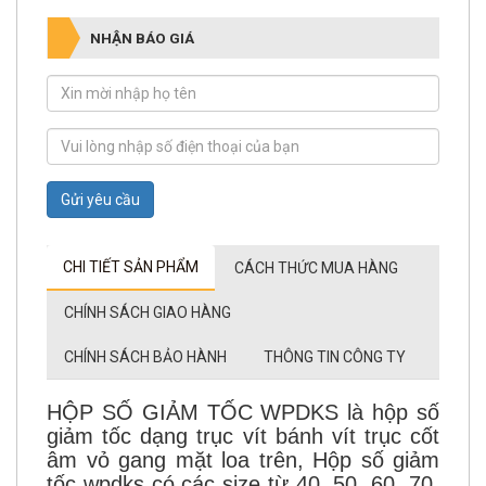
NHẬN BÁO GIÁ
Gửi yêu cầu
CHI TIẾT SẢN PHẨM
CÁCH THỨC MUA HÀNG
CHÍNH SÁCH GIAO HÀNG
CHÍNH SÁCH BẢO HÀNH
THÔNG TIN CÔNG TY
HỘP SỐ GIẢM TỐC WPDKS là hộp số
giảm tốc dạng trục vít bánh vít trục cốt
âm vỏ gang mặt loa trên, Hộp số giảm
tốc wpdks có các size từ 40, 50, 60, 70,