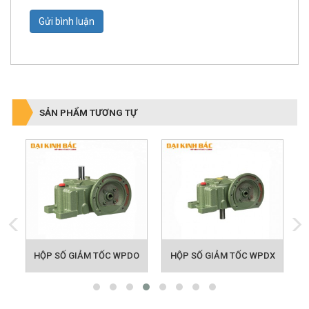
Gửi bình luận
SẢN PHẨM TƯƠNG TỰ
A
HỘP SỐ GIẢM TỐC WPDO
HỘP SỐ GIẢM TỐC WPDX