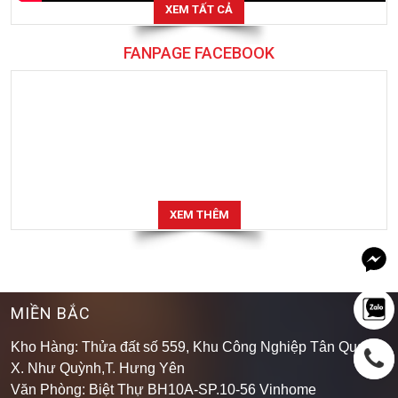
XEM TẤT CẢ
FANPAGE FACEBOOK
XEM THÊM
MIỀN BẮC
Kho Hàng: Thửa đất số 559, Khu Công Nghiệp Tân Quang,
X. Như Quỳnh,T. Hưng Yên
Văn Phòng: Biệt Thự BH10A-SP.10-56 Vinhome