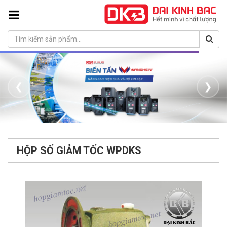
❮
❯
HỘP SỐ GIẢM TỐC WPDKS