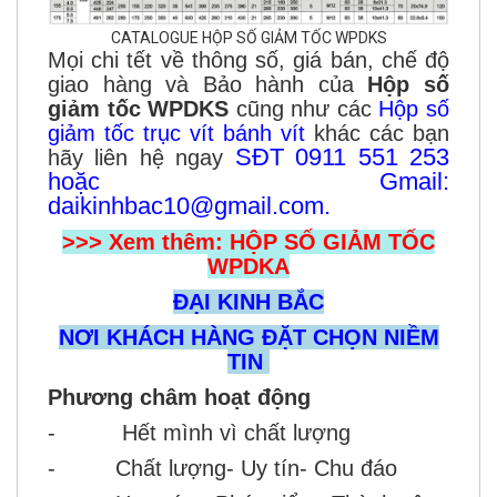
CATALOGUE HỘP SỐ GIẢM TỐC WPDKS
Mọi chi tết về thông số, giá bán, chế độ
giao hàng và Bảo hành của
Hộp số
giảm tốc WPDKS
cũng như các
Hộp số
giảm tốc trục vít bánh vít
khác các bạn
SĐT 0911 551 253
hãy liên hệ ngay
hoặc Gmail:
daikinhbac10@gmail.com.
>>> Xem thêm: HỘP SỐ GIẢM TỐC
WPDKA
ĐẠI KINH BẮC
NƠI KHÁCH HÀNG ĐẶT CHỌN NIỀM
TIN
Phương châm hoạt động
- Hết mình vì chất lượng
- Chất lượng- Uy tín- Chu đáo