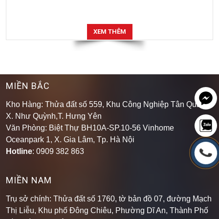
XEM THÊM
MIỀN BẮC
Kho Hàng: Thửa đất số 559, Khu Công Nghiệp Tân Quang,
X. Như Quỳnh,T. Hưng Yên
Văn Phòng: Biệt Thự BH10A-SP.10-56 Vinhome
Oceanpark 1, X. Gia Lâm, Tp. Hà Nội
Hotline
: 0909 382 863
MIỀN NAM
Trụ sở chính: Thửa đất số 1760, tờ bản đồ 07, đường Mạch
Thị Liễu, Khu phố Đông Chiêu, Phường Dĩ An, Thành Phố