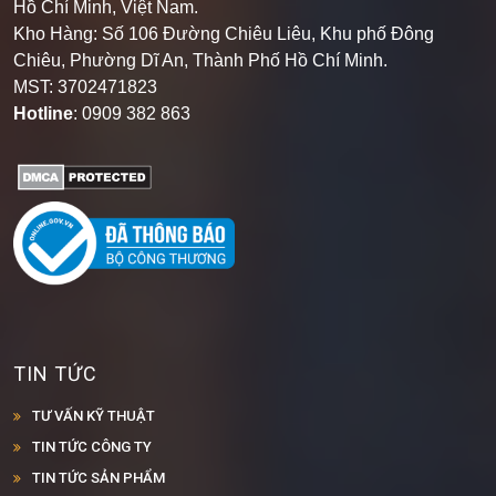
Hồ Chí Minh, Việt Nam.
Kho Hàng: Số 106 Đường Chiêu Liêu, Khu phố Đông
Chiêu, Phường Dĩ An, Thành Phố Hồ Chí Minh
.
MST: 3702471823
Hotline
: 0909 382 863
TIN TỨC
TƯ VẤN KỸ THUẬT
TIN TỨC CÔNG TY
TIN TỨC SẢN PHẨM