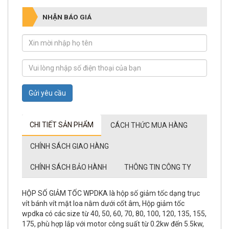
NHẬN BÁO GIÁ
Gửi yêu cầu
CHI TIẾT SẢN PHẨM
CÁCH THỨC MUA HÀNG
CHÍNH SÁCH GIAO HÀNG
CHÍNH SÁCH BẢO HÀNH
THÔNG TIN CÔNG TY
HỘP SỐ GIẢM TỐC WPDKA là hộp số giảm tốc dạng trục
vít bánh vít mặt loa nằm dưới cốt âm, Hộp giảm tốc
wpdka có các size từ 40, 50, 60, 70, 80, 100, 120, 135, 155,
175, phù hợp lắp với motor công suất từ 0.2kw đến 5.5kw,