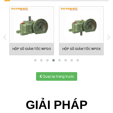
A
HỘP SỐ GIẢM TỐC WPDO
HỘP SỐ GIẢM TỐC WPDX
Quay lại trang trước
GIẢI PHÁP