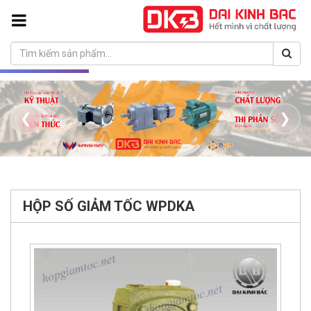
❮
❯
HỘP SỐ GIẢM TỐC WPDKA