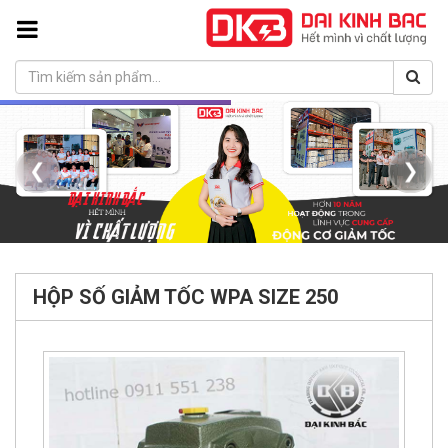
❮
❯
HỘP SỐ GIẢM TỐC WPA SIZE 250