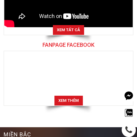
XEM TẤT CẢ
FANPAGE FACEBOOK
XEM THÊM
MIỀN BẮC