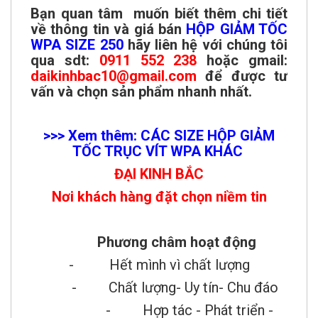
Bạn quan tâm muốn biết thêm chi tiết
về thông tin và giá bán
HỘP GIẢM TỐC
WPA SIZE 250
hãy liên hệ với chúng tôi
qua sdt:
0911 552 238
hoặc gmail:
daikinhbac10@gmail.com
để được tư
vấn và chọn sản phẩm nhanh nhất.
>>> Xem thêm: CÁC SIZE HỘP GIẢM
TỐC TRỤC VÍT WPA KHÁC
ĐẠI KINH BẮC
Nơi khách hàng đặt chọn niềm tin
Phương châm hoạt động
- Hết mình vì chất lượng
- Chất lượng- Uy tín- Chu đáo
- Hợp tác - Phát triển -