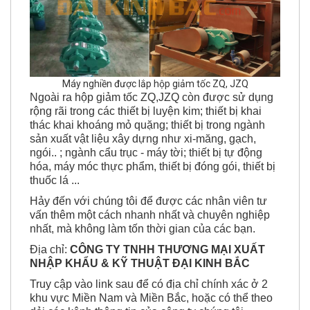
Máy nghiền được lắp hộp giảm tốc ZQ, JZQ
Ngoài ra hộp giảm tốc ZQ,JZQ còn được sử dụng
rộng rãi trong các thiết bị luyện kim; thiết bị khai
thác khai khoáng mỏ quặng; thiết bị trong ngành
sản xuất vật liệu xây dựng như xi-măng, gạch,
ngói.. ; ngành cẩu trục - máy tời; thiết bị tự động
hóa, máy móc thực phẩm, thiết bị đóng gói, thiết bị
thuốc lá ...
Hảy đến với chúng tôi để được các nhân viên tư
vấn thêm một cách nhanh nhất và chuyên nghiệp
nhất, mà không làm tốn thời gian của các bạn.
Địa chỉ:
CÔNG TY TNHH THƯƠNG MẠI XUẤT
NHẬP KHẨU & KỸ THUẬT ĐẠI KINH BẮC
Truy cập vào link sau để có địa chỉ chính xác ở 2
khu vực Miền Nam và Miền Bắc, hoặc có thể theo