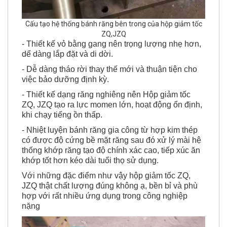
Cấu tạo hệ thống bánh răng bên trong của hộp giảm tốc
ZQ,JZQ
- Thiết kế vỏ bằng gang nên trọng lượng nhẹ hơn,
dể dàng lắp đặt và di dời.
- Dễ dàng tháo rời thay thế mới và thuận tiện cho
việc bảo dưỡng định kỳ.
- Thiết kế dạng răng nghiêng nên Hộp giảm tốc
ZQ, JZQ tạo ra lực momen lớn, hoạt động ổn định,
khi chạy tiếng ồn thấp.
- Nhiệt luyện bánh răng gia công từ hợp kim thép
có được độ cứng bề mặt răng sau đó xử lý mài hệ
thống khớp răng tạo độ chính xác cao, tiếp xúc ăn
khớp tốt hơn kéo dài tuổi thọ sử dụng.
Với những đặc điểm như vậy hộp giảm tốc ZQ,
JZQ thật chất lượng đúng không ạ, bền bỉ và phù
hợp với rất nhiều ứng dụng trong công nghiệp
nặng