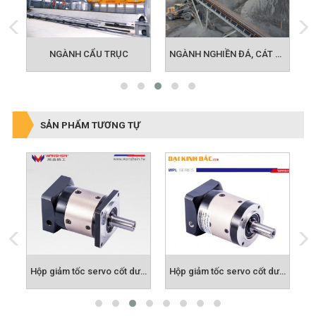
NGÀNH CẨU TRỤC
N
NGÀNH NGHIỀN ĐÁ, CÁT NHÂN TẠO
SẢN PHẨM TƯƠNG TỰ
Hộp giảm tốc servo cốt dương WAE
Hộp giảm tốc servo cốt dương WPF
Hộp giảm tốc servo cốt dương WPL