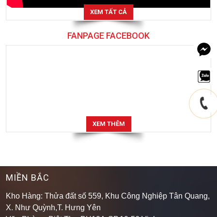
XEM TẤT CẢ
FANPAGE FACEBOOK
XEM THÊM
MIỀN BẮC
Kho Hàng: Thửa đất số 559, Khu Công Nghiệp Tân Quang,
X. Như Quỳnh,T. Hưng Yên