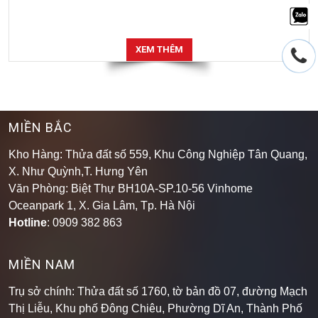
XEM THÊM
MIỀN BẮC
Kho Hàng: Thửa đất số 559, Khu Công Nghiệp Tân Quang,
X. Như Quỳnh,T. Hưng Yên
Văn Phòng: Biệt Thự BH10A-SP.10-56 Vinhome
Oceanpark 1, X. Gia Lâm, Tp. Hà Nội
Hotline
: 0909 382 863
MIỀN NAM
Trụ sở chính: Thửa đất số 1760, tờ bản đồ 07, đường Mạch
Thị Liễu, Khu phố Đông Chiêu, Phường Dĩ An, Thành Phố
Hồ Chí Minh, Việt Nam.