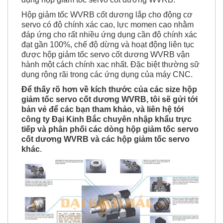
Hộp giảm tốc WVRB cốt dương lắp cho động cơ
servo có độ chính xác cao, lực momen cao nhằm
đáp ứng cho rất nhiều ứng dụng cần độ chính xác
đạt gần 100%, chế độ dừng và hoạt động liên tục
được hộp giảm tốc servo cốt dương WVRB vận
hành một cách chính xac nhất. Đặc biệt thường sữ
dụng rộng rãi trong các ứng dụng của máy CNC.
Để thấy rõ hơn về kích thước của các size hộp
giảm tốc servo cốt dương WVRB, tôi sẽ gửi tới
bản vẻ để các bạn tham khảo, và liên hệ tới
công ty Đại Kinh Bắc chuyên nhập khẩu trực
tiếp và phân phối các dòng hộp giảm tốc servo
cốt dương WVRB và các hộp giảm tốc servo
khác
.