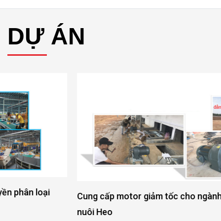
ĐỘNG CƠ ĐIỆN 6 CỰC
XEM THÊM ĐỘNG
CƠ ĐIỆN 8 CỰC
DỰ ÁN
Cung cấp motor giảm tốc cho ngành chăn nuôi Tôm và
nuôi Heo