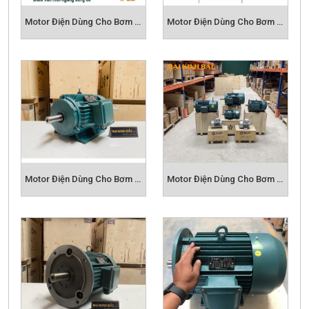
- Điện áp 3 pha 380v
Motor Điện Dùng Cho Bơm Bánh Răng
Motor Điện Dùng Cho Bơm Định Lượng
Motor Điện Dùng Cho Bơm Cứu Hỏa
Motor Điện Dùng Cho Bơm Hút Chân Không
CẤU TẠI ĐỘNG CƠ ĐIỆN BGM
ƯU ĐIỂM CỦA
ĐỘNG CƠ ĐIỆN BGM
- Hệ số bảo vệ bụi và nước IP55, giúp hoạt