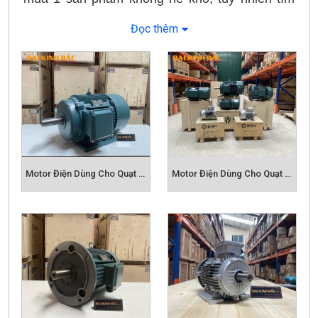
được những sản phẩm chất lượng và giá bán
Đọc thêm
hợp lý không phải là điều dễ dàng. Trên thị
trường hiện tại có rất nhiều nhiều sản phẩm
không rõ nguồn gốc chất lượng, hàng giả, hàng
nhái, hàng không chính hãng, không có
COCQ rất khó phân biệt chất lượng, khách
hàng phải mua qua các cửa hàng hoặc đại lý
giá cả bị đẩy lên cao 20%-25% so với giá bán
thường của sản phẩm.
Motor Điện Dùng Cho Quạt Hút Công Nghiệp
Motor Điện Dùng Cho Quạt Ly Tâm
Đa số động cơ điện trên thị trường là tiêu
chuẩn
IE1
với hiệu suất thấp khoảng 70%,
không đạt được hiệu quả cao trong quá trình
sử dụng, làm tăng chi phí trong việc vận hành
động cơ của doanh nghiệp.
Thông số động cơ điện BGM IE2 :