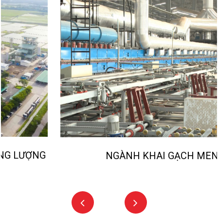
để làm giò chả, máy tuốt lúa, máy xay gạo ,
máy trộn bê tông để xây nhà, máy trộn bột mì
để làm bánh, máy khoan tường để tạo ra các lỗ
đóng đinh rồi treo các vật trang trí, máy mài để
mài các mắt kính …
ĐẠI KINH BẮC nhà nhập khẩu số 1 Việt Nam,
là đơn vị uy tín hàng đầu chuyên cung cấp các
sản phẩm chất lượng với nhiều tín năng ưu
điểm vượt trội.
Bạn thực sự là người mua hàng thông minh,
hãy đến với chúng tôi để cùng trải nghiệm chất
NGÀNH KHAI GẠCH MEN
lượng của sản phẩm nhé!
Các sản phẩm liên quan:
XEM THÊM ĐỘNG CƠ ĐIỆN 2 CỰC
XEM
THÊM ỘNG CƠ ĐIỆN 4 CỰC
XEM THÊM