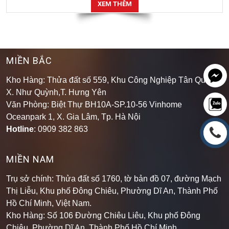
XEM THÊM
MIỀN BẮC
Kho Hàng: Thửa đất số 559, Khu Công Nghiệp Tân Quang,
X. Như Quỳnh,T. Hưng Yên
Văn Phòng: Biệt Thự BH10A-SP.10-56 Vinhome
Oceanpark 1, X. Gia Lâm, Tp. Hà Nội
Hotline
: 0909 382 863
MIỀN NAM
Trụ sở chính: Thửa đất số 1760, tờ bản đồ 07, đường Mạch
Thị Liễu, Khu phố Đông Chiêu, Phường Dĩ An, Thành Phố
Hồ Chí Minh, Việt Nam.
Kho Hàng: Số 106 Đường Chiêu Liêu, Khu phố Đông
Chiêu, Phường Dĩ An, Thành Phố Hồ Chí Minh
.