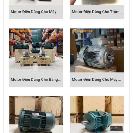
động ngoài trời tốt hơn k sợ bụi bẩn,
Motor Điện Dùng Cho Máy Nghiền Đá
Motor Điện Dùng Cho Trạm Trộn Bê Tông
- Động cơ BGM với tiêu chuẩn hiệu suất IE2
.
Hiệu suất IE2 được hiểu là tiết kiệm điện năng.
Phần lớn trên thị trường Việt Nam hiện nay, các
dòng motor điện là hiệu suất IE1.
Hiệu suất
IE2
sẽ giúp người sử dụng tiết kiệm được chi
phí sử dụng điện hơn so với các loại motor điện
thông thường.
- Dây quấn
100% bằng đồng,
được quấn bằng
Motor Điện Dùng Cho Băng Tải Công Nghiệp
Motor Điện Dùng Cho Máy Xát Gạo
hệ thống tự động hóa ưu việt giúp động cơ hoạt
động tối ưu, động cơ mát và bền
- Hệ thống
Bạc đạn
(Vòng bi):
NSK Nhật
tinh
tế, cấu trúc bền vững theo thời gian.=> Tăng
tuổi thọ của motor, vận hành êm ái => Giảm chi
phí bảo hành, sửa chữa,...