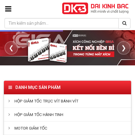
❮
❯
DANH MỤC SẢN PHẨM
HỘP GIẢM TỐC TRỤC VÍT BÁNH VÍT
HỘP GIẢM TỐC HÀNH TINH
MOTOR GIẢM TỐC