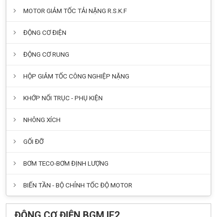
MOTOR GIẢM TỐC TẢI NẶNG R.S.K.F
ĐỘNG CƠ ĐIỆN
ĐỘNG CƠ RUNG
HỘP GIẢM TỐC CÔNG NGHIỆP NẶNG
KHỚP NỐI TRỤC - PHỤ KIỆN
NHÔNG XÍCH
GỐI ĐỠ
BƠM TECO-BƠM ĐỊNH LƯỢNG
BIẾN TẦN - BỘ CHỈNH TỐC ĐỘ MOTOR
ĐỘNG CƠ ĐIỆN BGM IE2