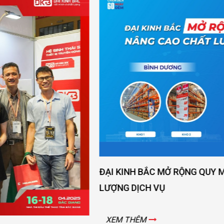
ĐẠI KINH BẮC MỞ RỘNG QUY MÔ - NÂNG CAO CHẤT
LƯỢNG DỊCH VỤ
XEM THÊM