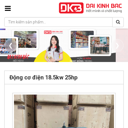
❮
❯
Động cơ điện 18.5kw 25hp