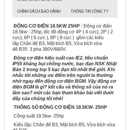
CHÍNH SÁCH BẢO HÀNH
THÔNG TIN CÔNG TY
ĐỘNG CƠ ĐIỆN 18.5KW 25HP :
Động cơ điện
18.5kw - 25hp, tốc độ động cơ 4P ( 4 cực), 2P ( 2
cực), 6P ( 6 cực ), 8P ( 8 cực ) gồm các kiểu
lắp Chân đế B3, Mặt bích B5, Vừa bích vừa
đế B35 3 pha 380V/660V.
Động cơ điện hiệu suất cao IE2, tiêu chuẩn
IP55 kháng bụi chống nước, bạc đạn NSK Nhật
Bản 1 trong top 5 bạc đạn tốt nhất thế giới. Khi
nhắc tới những ưu điểm trên người ta thường
nhớ ngay đến động cơ điện BGM. Vậy động cơ
điện BGM là gì? kết cấu và thông số của nó ra
làm sao? mời các bạn tham khảo bài viết dưới
đây của chúng tôi nhé!
THÔNG SỐ ĐỘNG CƠ ĐIỆN 18.5KW- 25HP
Công suất 18.5kw- 25hp
Kiểu lắp: Chân đế B3, Mặt bích B5, Vừa bích vừa