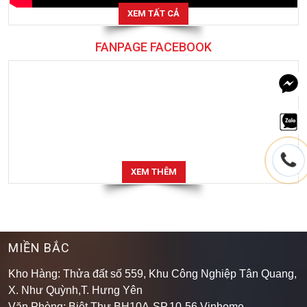
XEM TẤT CẢ
FANPAGE FACEBOOK
XEM THÊM
MIỀN BẮC
Kho Hàng: Thửa đất số 559, Khu Công Nghiệp Tân Quang,
X. Như Quỳnh,T. Hưng Yên
Văn Phòng: Biệt Thự BH10A-SP.10-56 Vinhome