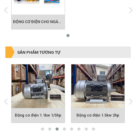
ĐỘNG CƠ ĐIỆN CHO NGÀNH QUẠT CÔNG NGHIỆP
SẢN PHẨM TƯƠNG TỰ
p
Động cơ điện 1.5kw 2hp
Động cơ điện 2.2kw 3hp