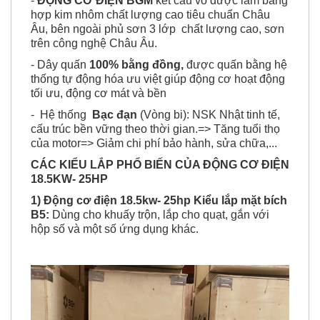
-
ĐỘNG CƠ ĐIỆN BGM
kết cấu vỏ được làm bằng
hợp kim nhôm chất lượng cao tiêu chuẩn Châu
Âu, bên ngoài phủ sơn 3 lớp chất lượng cao, sơn
trên công nghệ Châu Âu.
- Dây quấn
100% bằng đồng,
được quấn bằng hệ
thống tự động hóa ưu việt giúp động cơ hoạt động
tối ưu, động cơ mát và bền
- Hệ thống
Bạc đạn
(Vòng bi): NSK Nhật tinh tế,
cấu trúc bền vững theo thời gian.=> Tăng tuổi thọ
của motor=> Giảm chi phí bảo hành, sửa chữa,...
CÁC KIỂU LẮP PHỔ BIẾN CỦA ĐỘNG CƠ ĐIỆN
18.5KW- 25HP
1) Động cơ điện 18.5kw- 25hp Kiểu lắp mặt bích
B5:
Dùng cho khuấy trộn, lắp cho quạt, gắn với
hộp số và một số ứng dụng khác.