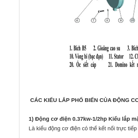
CÁC KIỂU LẮP PHỔ BIẾN CỦA ĐỘNG CƠ
1) Động cơ điện 0.37kw-1/2hp Kiểu lắp mặ
Là kiểu động cơ điện có thể kết nối trực ti