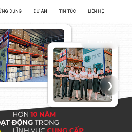
ỨNG DỤNG
DỰ ÁN
TIN TỨC
LIÊN HỆ
⏸ Tạm dừng
❯