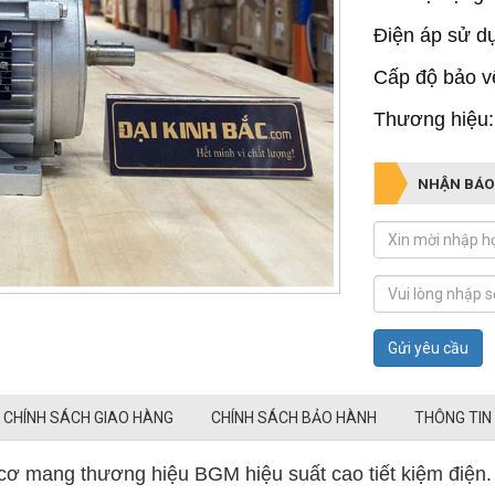
Điện áp sử d
Cấp độ bảo vệ
Thương hiệu
NHẬN BÁO
Gửi yêu cầu
CHÍNH SÁCH GIAO HÀNG
CHÍNH SÁCH BẢO HÀNH
THÔNG TIN
cơ mang thương hiệu BGM hiệu suất cao tiết kiệm điện.