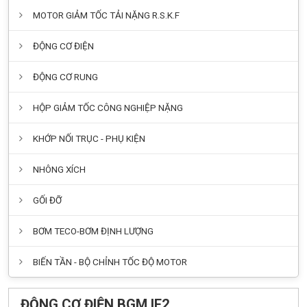
MOTOR GIẢM TỐC TẢI NẶNG R.S.K.F
ĐỘNG CƠ ĐIỆN
ĐỘNG CƠ RUNG
HỘP GIẢM TỐC CÔNG NGHIỆP NẶNG
KHỚP NỐI TRỤC - PHỤ KIỆN
NHÔNG XÍCH
GỐI ĐỠ
BƠM TECO-BƠM ĐỊNH LƯỢNG
BIẾN TẦN - BỘ CHỈNH TỐC ĐỘ MOTOR
ĐỘNG CƠ ĐIỆN BGM IE2