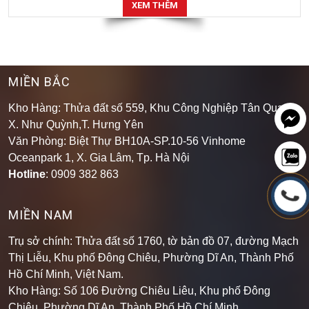
XEM THÊM
MIỀN BẮC
Kho Hàng: Thửa đất số 559, Khu Công Nghiệp Tân Quang,
X. Như Quỳnh,T. Hưng Yên
Văn Phòng: Biệt Thự BH10A-SP.10-56 Vinhome
Oceanpark 1, X. Gia Lâm, Tp. Hà Nội
Hotline
: 0909 382 863
MIỀN NAM
Trụ sở chính: Thửa đất số 1760, tờ bản đồ 07, đường Mạch
Thị Liễu, Khu phố Đông Chiêu, Phường Dĩ An, Thành Phố
Hồ Chí Minh, Việt Nam.
Kho Hàng: Số 106 Đường Chiêu Liêu, Khu phố Đông
Chiêu, Phường Dĩ An, Thành Phố Hồ Chí Minh
.