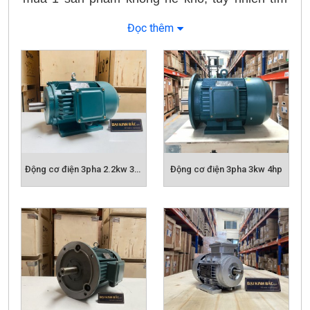
được những sản phẩm chất lượng và giá bán
Đọc thêm
hợp lý không phải là điều dễ dàng. Trên thị
trường hiện tại có rất nhiều nhiều sản phẩm
không rõ nguồn gốc chất lượng, hàng giả, hàng
nhái, hàng không chính hãng, không có
COCQ rất khó phân biệt chất lượng, khách
hàng phải mua qua các cửa hàng hoặc đại lý
giá cả bị đẩy lên cao 20%-25% so với giá bán
thường của sản phẩm.
Động cơ điện 3pha 2.2kw 3hp
Động cơ điện 3pha 3kw 4hp
Đa số động cơ điện trên thị trường là tiêu
chuẩn
IE1
với hiệu suất thấp khoảng 70%,
không đạt được hiệu quả cao trong quá trình
sử dụng, làm tăng chi phí trong việc vận hành
động cơ của doanh nghiệp.
Thông số động cơ điện BGM IE2 :