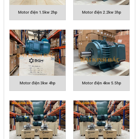
động ngoài trời tốt hơn k sợ bụi bẩn,
Motor điện 1.5kw 2hp
Motor điện 2.2kw 3hp
- Động cơ BGM với tiêu chuẩn hiệu suất IE2
.
Hiệu suất IE2 được hiểu là tiết kiệm điện năng.
Phần lớn trên thị trường Việt Nam hiện nay, các
dòng motor điện là hiệu suất IE1.
Hiệu suất
IE2
sẽ giúp người sử dụng tiết kiệm được chi
phí sử dụng điện hơn so với các loại motor điện
thông thường.
- Dây quấn
100% bằng đồng,
được quấn bằng
Motor điện 3kw 4hp
Motor điện 4kw 5.5hp
hệ thống tự động hóa ưu việt giúp động cơ hoạt
động tối ưu, động cơ mát và bền
- Hệ thống
Bạc đạn
(Vòng bi):
NSK Nhật
tinh
tế, cấu trúc bền vững theo thời gian.=> Tăng
tuổi thọ của motor, vận hành êm ái => Giảm chi
phí bảo hành, sửa chữa,...