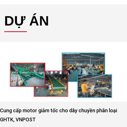
ĐỘNG CƠ ĐIỆN 6 CỰC
XEM THÊM ĐỘNG
CƠ ĐIỆN 8 CỰC
DỰ ÁN
Cung cấp motor giảm tốc cho dây chuyền phân loại
GHTK, VNPOST