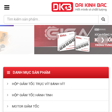
❮
❯
DANH MỤC SẢN PHẨM
HỘP GIẢM TỐC TRỤC VÍT BÁNH VÍT
HỘP GIẢM TỐC HÀNH TINH
MOTOR GIẢM TỐC