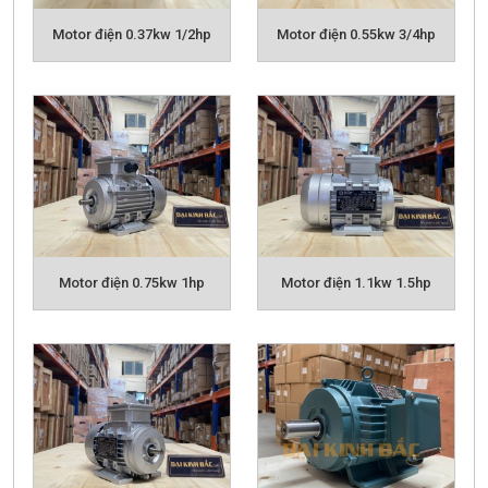
- Điện áp 3 pha 380v
Motor điện 0.37kw 1/2hp
Motor điện 0.55kw 3/4hp
Motor điện 0.75kw 1hp
Motor điện 1.1kw 1.5hp
CẤU TẠI ĐỘNG CƠ ĐIỆN BGM
ƯU ĐIỂM CỦA
ĐỘNG CƠ ĐIỆN BGM
- Hệ số bảo vệ bụi và nước IP55, giúp hoạt