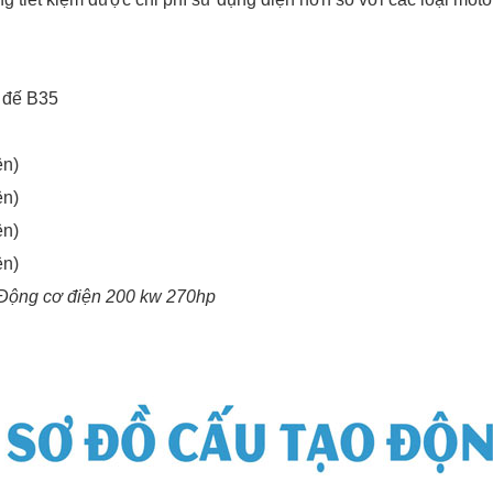
a đế B35
ện)
ện)
ện)
ện)
a Động cơ điện 200 kw 270hp