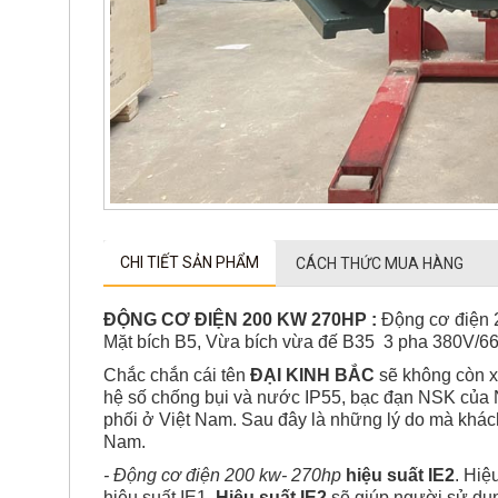
CHI TIẾT SẢN PHẨM
CÁCH THỨC MUA HÀNG
ĐỘNG CƠ ĐIỆN 200 KW 270HP :
Động cơ điện 2
Mặt bích B5, Vừa bích vừa đế B35 3 pha 380V/6
Chắc chắn cái tên
ĐẠI KINH BẮC
sẽ không còn xa
hệ số chống bụi và nước IP55, bạc đạn NSK của N
phối ở Việt Nam. Sau đây là những lý do mà khác
Nam.
- Động cơ điện 200 kw- 270hp
hiệu suất IE2
. Hiệ
hiệu suất IE1.
Hiệu suất IE2
sẽ giúp người sử dụn