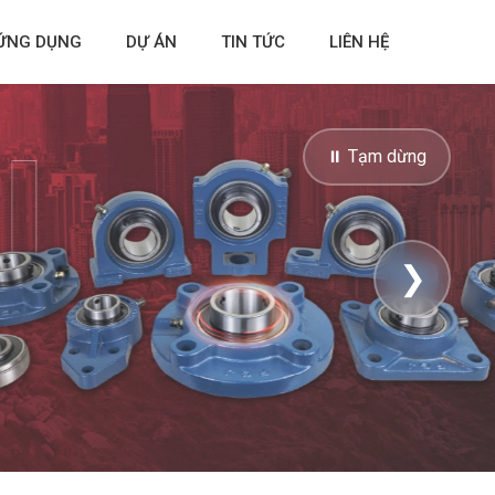
ỨNG DỤNG
DỰ ÁN
TIN TỨC
LIÊN HỆ
⏸ Tạm dừng
❯