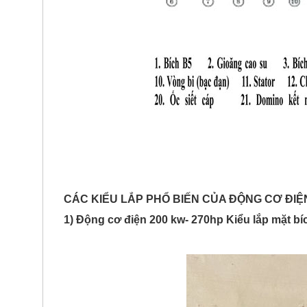
CÁC KIỂU LẮP PHỔ BIẾN CỦA ĐỘNG CƠ ĐIỆN
1) Động cơ điện 200 kw- 270hp Kiểu lắp mặt bí