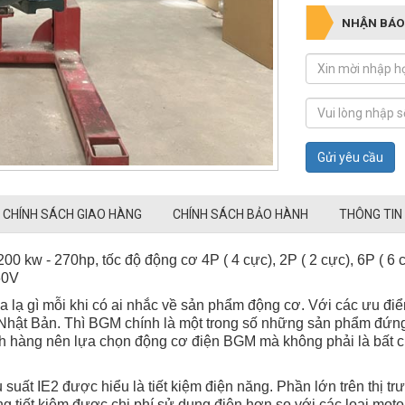
NHẬN BÁO
Gửi yêu cầu
CHÍNH SÁCH GIAO HÀNG
CHÍNH SÁCH BẢO HÀNH
THÔNG TIN
00 kw - 270hp, tốc độ động cơ 4P ( 4 cực), 2P ( 2 cực), 6P ( 6 
60V
 lạ gì mỗi khi có ai nhắc về sản phẩm động cơ. Với các ưu điểm 
hật Bản. Thì BGM chính là một trong số những sản phẩm đứng 
h hàng nên lựa chọn động cơ điện BGM mà không phải là bất c
u suất IE2 được hiểu là tiết kiệm điện năng. Phần lớn trên thị 
g tiết kiệm được chi phí sử dụng điện hơn so với các loại moto