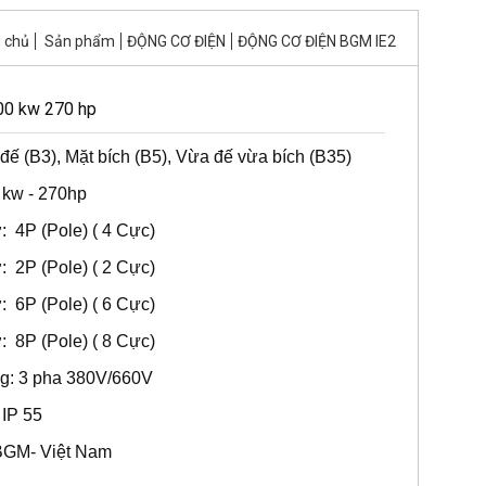
 chủ
Sản phẩm
ĐỘNG CƠ ĐIỆN
ĐỘNG CƠ ĐIỆN BGM IE2
00 kw 270 hp
đế (B3), Mặt bích (B5), Vừa đế vừa bích (B35)
 kw - 270hp
: 4P (Pole) ( 4 Cực)
: 2P (Pole) ( 2 Cực)
: 6P (Pole) ( 6 Cực)
: 8P (Pole) ( 8 Cực)
g: 3 pha 380V/660V
 IP 55
BGM- Việt Nam