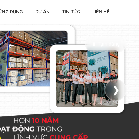
ỨNG DỤNG
DỰ ÁN
TIN TỨC
LIÊN HỆ
⏸ Tạm dừng
❯