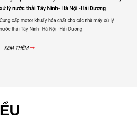
Cu
xử lý nước thải Tây Ninh- Hà Nội -Hải Dương
sả
Cung cấp motor khuấy hóa chất cho các nhà máy xử lý
Cun
nước thải Tây Ninh- Hà Nội -Hải Dương
xuấ
XEM THÊM
X
IỂU