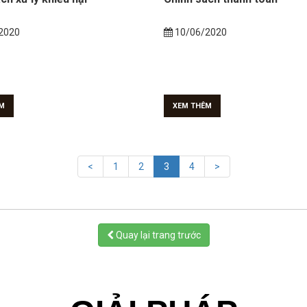
2020
10/06/2020
M
XEM THÊM
(current)
<
1
2
3
4
>
Quay lại trang trước