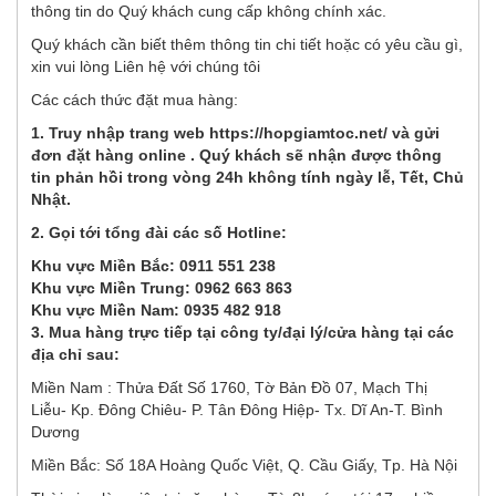
thông tin do Quý khách cung cấp không chính xác.
Quý khách cần biết thêm thông tin chi tiết hoặc có yêu cầu gì,
xin vui lòng Liên hệ với chúng tôi
Các cách thức đặt mua hàng:
1. Truy nhập trang web
https://hopgiamtoc.net/
và gửi
đơn đặt hàng online . Quý khách sẽ nhận được thông
tin phản hồi trong vòng 24h không tính ngày lễ, Tết, Chủ
Nhật.
2. Gọi tới tổng đài các số Hotline:
Khu vực Miền Bắc: 0911 551 238
Khu vực Miền Trung: 0962 663 863
Khu vực Miền Nam: 0935 482 918
3. Mua hàng trực tiếp tại công ty/đại lý/cửa hàng tại các
địa chỉ sau:
Miền Nam : Thửa Đất Số 1760, Tờ Bản Đồ 07, Mạch Thị
Liễu- Kp. Đông Chiêu- P. Tân Đông Hiệp- Tx. Dĩ An-T. Bình
Dương
Miền Bắc: Số 18A Hoàng Quốc Việt, Q. Cầu Giấy, Tp. Hà Nội