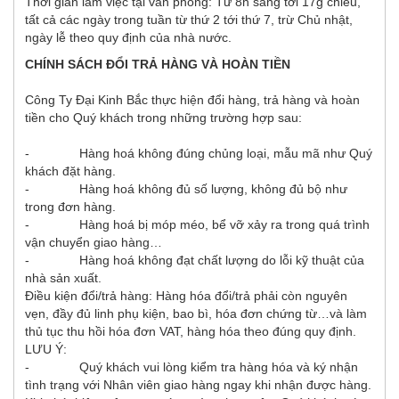
Thời gian làm việc tại văn phòng: Từ 8h sáng tới 17g chiều,
tất cả các ngày trong tuần từ thứ 2 tới thứ 7, trừ Chủ nhật,
ngày lễ theo quy định của nhà nước.
CHÍNH SÁCH ĐỔI TRẢ HÀNG VÀ HOÀN TIỀN
Công Ty Đại Kinh Bắc thực hiện đổi hàng, trả hàng và hoàn
tiền cho Quý khách trong những trường hợp sau:
- Hàng hoá không đúng chủng loại, mẫu mã như Quý
khách đặt hàng.
- Hàng hoá không đủ số lượng, không đủ bộ như
trong đơn hàng.
- Hàng hoá bị móp méo, bể vỡ xảy ra trong quá trình
vận chuyển giao hàng…
- Hàng hoá không đạt chất lượng do lỗi kỹ thuật của
nhà sản xuất.
Điều kiện đổi/trả hàng: Hàng hóa đổi/trả phải còn nguyên
vẹn, đầy đủ linh phụ kiện, bao bì, hóa đơn chứng từ…và làm
thủ tục thu hồi hóa đơn VAT, hàng hóa theo đúng quy định.
LƯU Ý:
- Quý khách vui lòng kiểm tra hàng hóa và ký nhận
tình trạng với Nhân viên giao hàng ngay khi nhận được hàng.