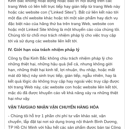
Kinh Bắc không hoạt động hoặc bảo trì nội dung trên các
trang Web có liên kết trực tiếp hay gián tiếp từ trang Web này
hoặc các website con ("Linked Sites"). Bất cứ liên kết nào tới
một địa chỉ website khác hoặc tới một sản phẩm hay dịch vụ
đặc biệt nào của hãng thứ ba trên trang Web, website con
hoặc một Linked Site không là một khuyến cáo của chúng tôi.
Chúng tôi từ chối mọi trách nhiệm pháp lý cho việc truy cập
tới và sử dụng các website liên kết tới.
IV. Giới hạn của trách nhiệm pháp lý
Công ty Đại Kinh Bắc không chịu trách nhiệm pháp lý cho
những thiệt hại, những hậu quả (kể cả, nhưng không giới
hạn, những thiệt hại kinh tế, lợi nhuận, thu nhập, hoặc mất
mát dữ liệu) nảy sinh trực tiếp, gián tiếp, ngẫu nhiên, hay là
kết quả lôgíc do không truy cập hay ngoài việc truy cập được
tới trang Web này, các website con hoặc website liên kết tới,
mặc dù đã được khuyến cáo về khả năng xảy ra những thiệt
hại như vậy.
VẬN TẢI/GIAO NHẬN VẬN CHUYỂN HÀNG HÓA
- Chúng tôi hỗ trợ 1 phần chi phí tư vấn khảo sát, vận
chuyển, lắp đặt tại nơi sử dụng trong nội thành Bình Dương,
TP Hồ Chí Minh với hầu hết các sản phẩm được bán tại Công