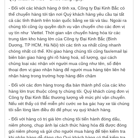
- Đối với các khách hàng ở tỉnh xa, Công ty Đại Kinh Bắc có
thể chuyển hàng tới tận nơi Quý khách hàng yêu cầu tại tất
cả các tỉnh thành trên toàn quốc bằng xe tải và tàu. Ngoài ra
chúng tôi cũng ủy quyền dịch vụ vận chuyển cho các đơn vị
uy tín như Viettel. Thời gian vận chuyển hàng hóa từ các
trung tâm kho hàng lớn của Công ty Đại Kinh Bắc (Bình
Dương, TP HCM, Hà Nội) tới các tỉnh xa nhất cũng nhanh
chóng nhất có thể. Khi giao hàng chúng tôi cũng fax/email lại
biên bản giao hàng ghi rõ hàng hoá, số lượng, qui cách
chủng loại xác nhận với người mua cũng như tên, số điện
thoại đơn vị giao nhận hàng để người mua hàng tiện liên hệ
nhận hàng trong trường hợp hàng đến chậm
- Đối với các đơn hàng trong địa bàn thành phố của các kho
hàng lớn trực thuộc công ty chúng tôi. Quý khách cùng đơn vị
Công ty Đại Kinh Bắc thương lượng về mức phí vận chuyển.
Nếu xét thấy có thể miễn phí cước xe ba gác hay xe tải chúng
tôi sẵn lòng làm điều đó để phục vụ quý khách hàng.
- Đối với hàng có trị giá lớn chúng tôi tiến hành đóng dấu,
niêm phong, chụp ảnh lại cách thức hàng hóa đã được đóng
gói niêm phong và gửi cho người mua hàng để tiện kiểm tra
khi nhận hàng dễ dàng cho Quý khách hàng có thể kiểm tra