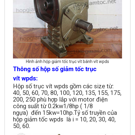
Hình ảnh hộp giảm tốc trục vít bánh vít wpds
Thông số hộp số giảm tốc trục
vít wpds:
Hộp số trục vít wpds gồm các size từ:
40, 50, 60, 70, 80, 100, 120, 135, 155, 175,
200, 250 phù hợp lắp với motor điện
công suất từ 0.2kw1/8hp ( 1/8
ngựa) đến 15kw=10hp.Tỷ số truyền của
hộp giảm tốc wpds là i = 10, 20, 30, 40,
50, 60.