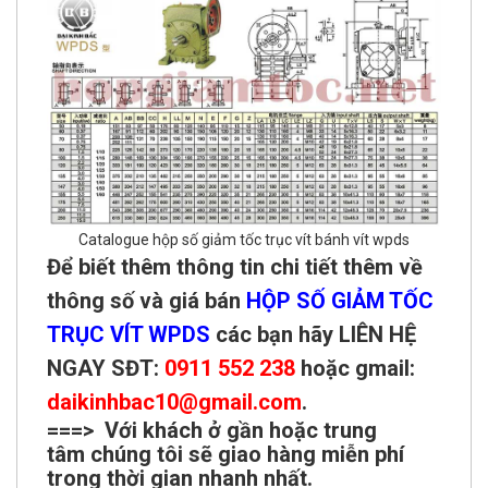
Catalogue hộp số giảm tốc trục vít bánh vít wpds
Để biết thêm thông tin chi tiết thêm về
thông số và giá bán
HỘP SỐ GIẢM TỐC
TRỤC VÍT WP
D
S
các bạn hãy LIÊN HỆ
NGAY SĐT:
0911 552 238
hoặc gmail:
daikinhbac10@gmail.com
.
===> Với khách ở gần hoặc trung
tâm chúng tôi sẽ giao hàng miễn phí
trong thời gian nhanh nhất.