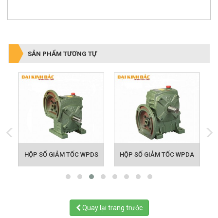
SẢN PHẨM TƯƠNG TỰ
HỘP SỐ GIẢM TỐC WPDS
HỘP SỐ GIẢM TỐC WPDA
Quay lại trang trước