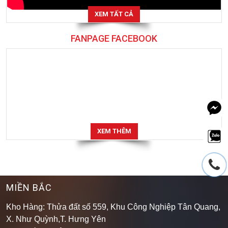
XEM TẤT CẢ
FANPAGE FACEBOOK
XEM THÊM
MIỀN BẮC
Kho Hàng: Thửa đất số 559, Khu Công Nghiệp Tân Quang,
X. Như Quỳnh,T. Hưng Yên