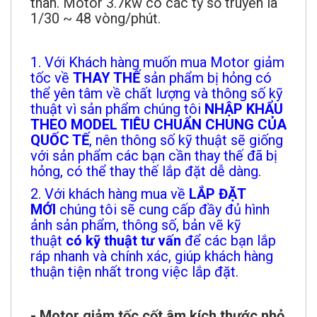
thân. Motor 3.7kw có các tỷ số truyền là
1/30 ~ 48 vòng/phút.
1. Với Khách hàng muốn mua Motor giảm
tốc về
THAY THẾ
sản phẩm bị hỏng có
thể yên tâm về chất lượng và thông số kỹ
thuật vì sản phẩm chúng tôi
NHẬP KHẨU
THEO MODEL TIÊU CHUẨN CHUNG CỦA
QUỐC TẾ
, nên thông số kỹ thuật sẽ giống
với sản phẩm các bạn cần thay thế đã bị
hỏng, có thể thay thế lắp đặt dễ dàng.
2. Với khách hàng mua về
LẮP ĐẶT
MỚI
chúng tôi sẽ cung cấp đầy đủ hình
ảnh sản phẩm, thông số, bản vẽ kỹ
thuật
có kỹ thuật tư vấn
để các bạn lắp
ráp nhanh và chính xác, giúp khách hàng
thuận tiện nhất trong việc lắp đặt.
- Motor giảm tốc cốt âm kích thước nhỏ