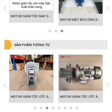
MOTOR GIẢM TỐC MÁY SẢN XUẤT KHẨU TRANG
IẢM TỐC ỨNG DỤNG BĂNG TẢI
MOTOR MẶT BÍCH ỨNG DỤNG KHUẤY HÓA CHẤT
SẢN PHẨM TƯƠNG TỰ
 TỐC CỐT ÂM NMRV 063
MOTOR GIẢM TỐC CỐT ÂM NMRV 075
MOTOR GIẢM TỐC CỐT ÂM NMRV 090