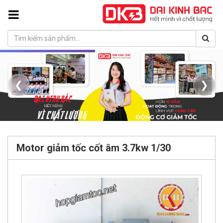
❮
❯
Motor giảm tốc cốt âm 3.7kw 1/30