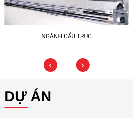
NGÀNH CẨU TRỤC
DỰ ÁN