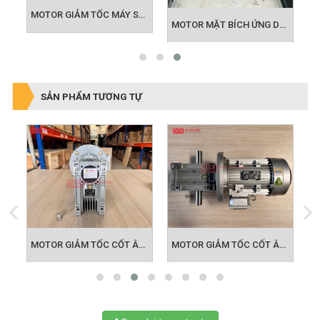
MOTOR GIẢM TỐC MÁY SẢN XUẤT KHẨU TRANG
IẢM TỐC ỨNG DỤNG BĂNG TẢI
MOTOR MẶT BÍCH ỨNG DỤNG KHUẤY HÓA CHẤT
SẢN PHẨM TƯƠNG TỰ
 TỐC CỐT ÂM NMRV 063
MOTOR GIẢM TỐC CỐT ÂM NMRV 075
MOTOR GIẢM TỐC CỐT ÂM NMRV 090