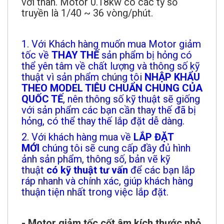
với thân. Motor 0.18kw có các tỷ số
truyền là 1/40 ~ 36 vòng/phút.
1. Với Khách hàng muốn mua Motor giảm
tốc về
THAY THẾ
sản phẩm bị hỏng có
thể yên tâm về chất lượng và thông số kỹ
thuật vì sản phẩm chúng tôi
NHẬP KHẨU
THEO MODEL TIÊU CHUẨN CHUNG CỦA
QUỐC TẾ
, nên thông số kỹ thuật sẽ giống
với sản phẩm các bạn cần thay thế đã bị
hỏng, có thể thay thế lắp đặt dễ dàng.
2. Với khách hàng mua về
LẮP ĐẶT
MỚI
chúng tôi sẽ cung cấp đầy đủ hình
ảnh sản phẩm, thông số, bản vẽ kỹ
thuật
có kỹ thuật tư vấn
để các bạn lắp
ráp nhanh và chính xác, giúp khách hàng
thuận tiện nhất trong việc lắp đặt.
- Motor giảm tốc cốt âm kích thước nhỏ