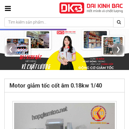
❮
❯
Motor giảm tốc cốt âm 0.18kw 1/40